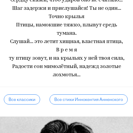
Сердцу скажи, чтоб ударов оно не считало...
Шаг задержи и прислушайся! Ты не один...
Точно крылья
Птицы, намокшие тяжко, плывут средь
тумана.
Слушай... это летит хищная, властная птица,
В р е м я
ту птицу зовут, и на крыльях у ней твоя сила,
Радости сон мимолётный, надежд золотые
лохмотья...
Все классики
Все стихи Иннокентия Анненского