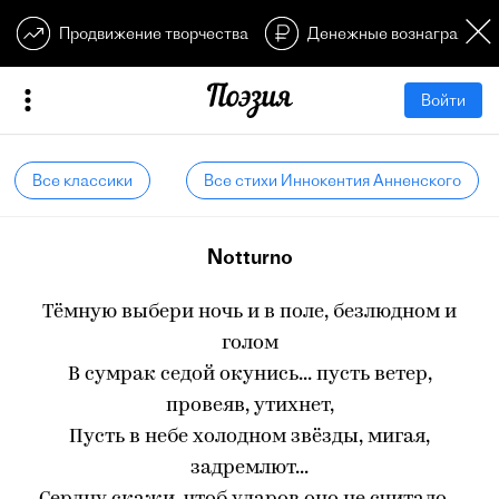
Продвижение творчества
Денежные вознагражден
Войти
Все классики
Все стихи Иннокентия Анненского
Notturno
Тёмную выбери ночь и в поле, безлюдном и
голом
В сумрак седой окунись... пусть ветер,
провеяв, утихнет,
Пусть в небе холодном звёзды, мигая,
задремлют...