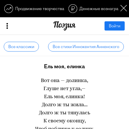
Продвижение творчества
Денежные вознагражден
Войти
Все классики
Все стихи Иннокентия Анненского
Ель моя, елинка
Вот она — долинка,
Глуше нет угла,—
Ель моя, елинка!
Долго ж ты жила...
Долго ж ты тянулась
К своему оконцу,