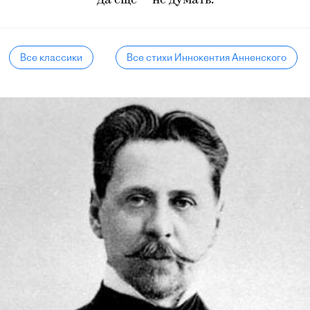
Да еще — не думать.
Все классики
Все стихи Иннокентия Анненского