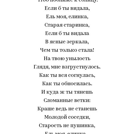
Чтоб поближе к солнцу.
Если б ты видала,
Ель моя, елинка,
Старая старинка,
Если б ты видала
В ясные зеркала,
Чем ты только стала!
На твою унылость
Глядя, мне взгрустнулось.
Как ты вся согнулась,
Как ты обносилась.
И куда ж ты тянешь
Сломанные ветки:
Краше ведь не станешь
Молодой соседки,
Старость не пушинка,