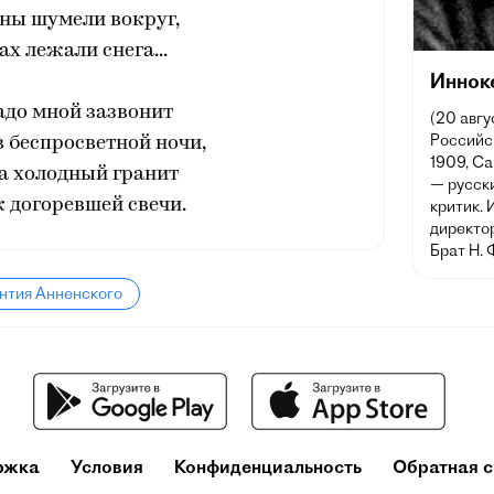
сны шумели вокруг,
ах лежали снега...
Иннок
адо мной зазвонит
(20 авгу
Российск
 беспросветной ночи,
1909, Са
а холодный гранит
— русски
 догоревшей свечи.
критик. 
директо
Брат Н. 
нтия Анненского
ржка
Условия
Конфиденциальность
Обратная с