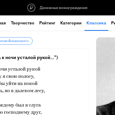
Денежные вознаграждения
ная
Творчество
Рейтинг
Категории
Классика
Р
нтия Анненского
к ночи усталой рукой...")
очи усталой рукой
 я свою полосу,
 бы уйти на покой
, но в далеком лесу,
ждому был я слуга
ю господнему друг,