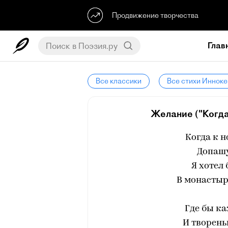
Продвижение творчества
Глав
Все классики
Все стихи Инноке
Желание ("Когда 
Когда к н
Допашу
Я хотел
В монастырь
Где бы ка
И творень