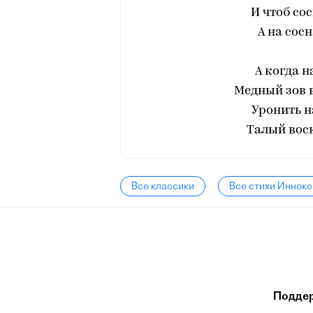
И чтоб со
А на сосн
А когда н
Медный зов в
Уронить н
Талый воск
Все классики
Все стихи Инноке
Подде