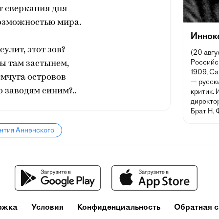
т сверкания дня
озможностью мира.
Иннок
сулит, этот зов?
(20 авгу
Российск
ы там застынем,
1909, Са
мчуга островов
— русски
 заводям синим?..
критик. 
директо
Брат Н. 
нтия Анненского
ржка
Условия
Конфиденциальность
Обратная с