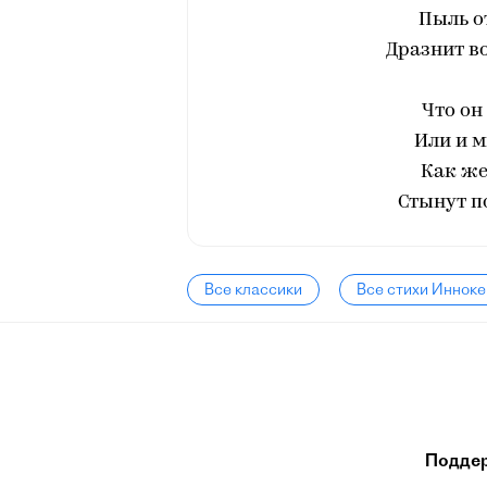
Пыль о
Дразнит в
Что он 
Или и м
Как же
Стынут по
Все классики
Все стихи Инноке
Подде