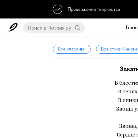
Продвижение творчества
Глав
Все классики
Все стихи Инноке
Закатн
В блестк
В тенях
В синю
Звоны у
Звоны,
Сердце 