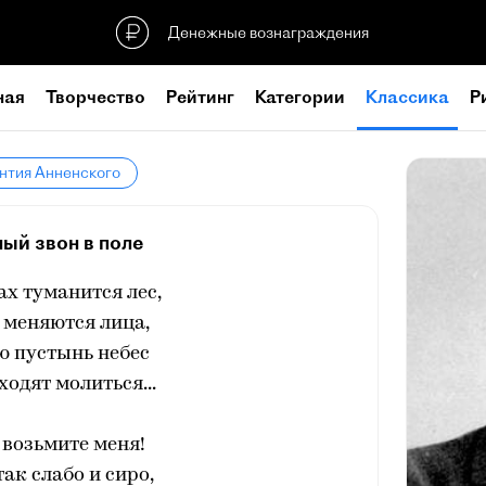
Денежные вознаграждения
ная
Творчество
Рейтинг
Категории
Классика
Р
нтия Анненского
ый звон в поле
ах туманится лес,
 меняются лица,
ю пустынь небес
ходят молиться...
 возьмите меня!
так слабо и сиро,