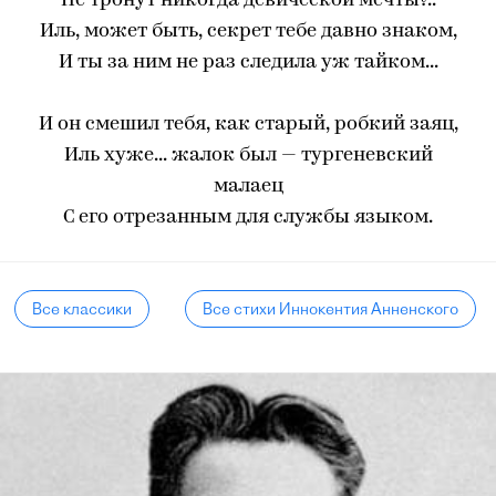
Не тронут никогда девической мечты?..
Иль, может быть, секрет тебе давно знаком,
И ты за ним не раз следила уж тайком...
И он смешил тебя, как старый, робкий заяц,
Иль хуже... жалок был — тургеневский
малаец
С его отрезанным для службы языком.
Все классики
Все стихи Иннокентия Анненского