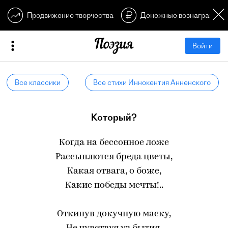
Продвижение творчества
Денежные вознагражден
Войти
Все классики
Все стихи Иннокентия Анненского
Который?
Когда на бессонное ложе
Рассыплются бреда цветы,
Какая отвага, о боже,
Какие победы мечты!..
Откинув докучную маску,