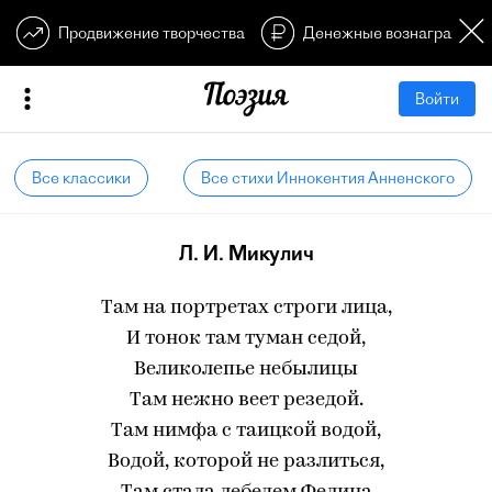
Продвижение творчества
Денежные вознагражден
Войти
Все классики
Все стихи Иннокентия Анненского
Л. И. Микулич
Там на портретах строги лица,
И тонок там туман седой,
Великолепье небылицы
Там нежно веет резедой.
Там нимфа с таицкой водой,
Водой, которой не разлиться,