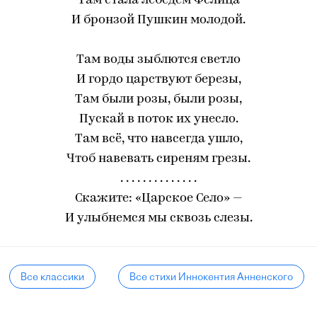
Там стала лебедем Фелица
И бронзой Пушкин молодой.
Там воды зыблются светло
И гордо царствуют березы,
Там были розы, были розы,
Пускай в поток их унесло.
Там всё, что навсегда ушло,
Чтоб навевать сиреням грезы.
. . . . . . . . . . . . . .
Скажите: «Царское Село» —
И улыбнемся мы сквозь слезы.
Все классики
Все стихи Иннокентия Анненского