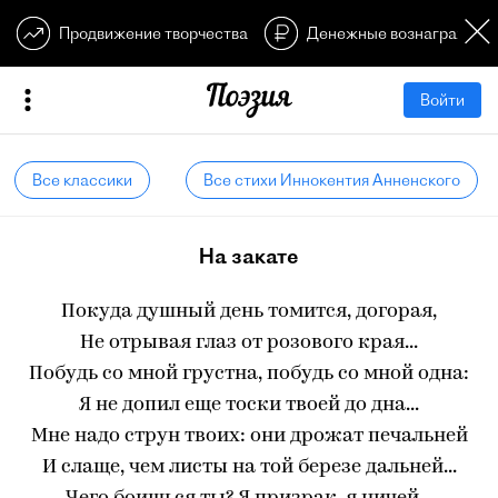
Продвижение творчества
Денежные вознагражден
Войти
Все классики
Все стихи Иннокентия Анненского
На закате
Покуда душный день томится, догорая,
Не отрывая глаз от розового края...
Побудь со мной грустна, побудь со мной одна:
Я не допил еще тоски твоей до дна...
Мне надо струн твоих: они дрожат печальней
И слаще, чем листы на той березе дальней...