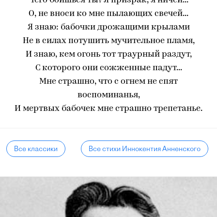
Чего боишься ты? Я призрак, я ничей...
О, не вноси ко мне пылающих свечей...
Я знаю: бабочки дрожащими крылами
Не в силах потушить мучительное пламя,
И знаю, кем огонь тот траурный раздут,
С которого они сожженные падут...
Мне страшно, что с огнем не спят
воспоминанья,
И мертвых бабочек мне страшно трепетанье.
Все классики
Все стихи Иннокентия Анненского