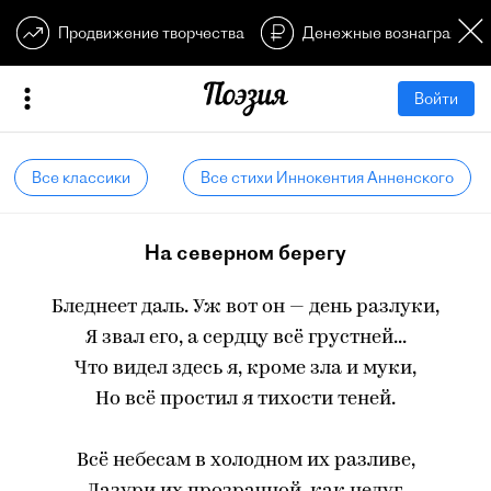
Продвижение творчества
Денежные вознагражден
Войти
Все классики
Все стихи Иннокентия Анненского
На северном берегу
Бледнеет даль. Уж вот он — день разлуки,
Я звал его, а сердцу всё грустней...
Что видел здесь я, кроме зла и муки,
Но всё простил я тихости теней.
Всё небесам в холодном их разливе,