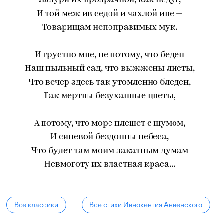
Лазури их прозрачной, как недуг,
И той меж ив седой и чахлой иве —
Товарищам непоправимых мук.
И грустно мне, не потому, что беден
Наш пыльный сад, что выжжены листы,
Что вечер здесь так утомленно бледен,
Так мертвы безуханные цветы,
А потому, что море плещет с шумом,
И синевой бездонны небеса,
Что будет там моим закатным думам
Невмоготу их властная краса...
Все классики
Все стихи Иннокентия Анненского