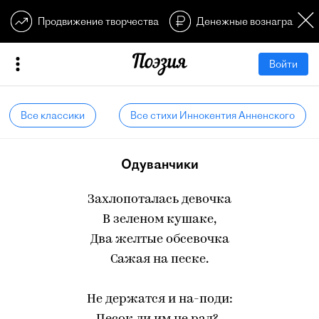
Продвижение творчества
Денежные вознагражден
Войти
Все классики
Все стихи Иннокентия Анненского
Одуванчики
Захлопоталась девочка
В зеленом кушаке,
Два желтые обсевочка
Сажая на песке.
Не держатся и на-поди: