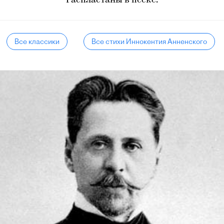
Распластаны в песке.
Все классики
Все стихи Иннокентия Анненского