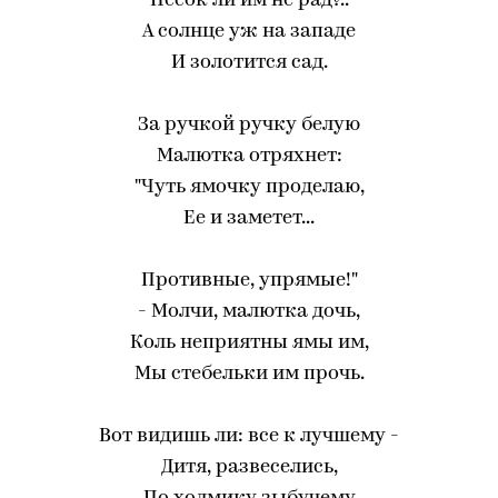
Песок ли им не рад?..
А солнце уж на западе
И золотится сад.
За ручкой ручку белую
Малютка отряхнет:
"Чуть ямочку проделаю,
Ее и заметет...
Противные, упрямые!"
- Молчи, малютка дочь,
Коль неприятны ямы им,
Мы стебельки им прочь.
Вот видишь ли: все к лучшему -
Дитя, развеселись,