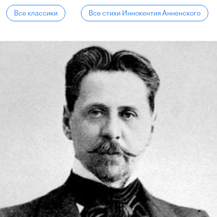
Все классики
Все стихи Иннокентия Анненского