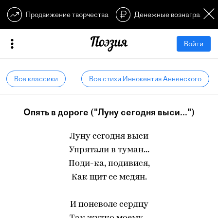
Продвижение творчества
Денежные вознагражден
Войти
Все классики
Все стихи Иннокентия Анненского
Опять в дороге ("Луну сегодня выси...")
Луну сегодня выси
Упрятали в туман...
Поди-ка, подивися,
Как щит ее медян.
И поневоле сердцу