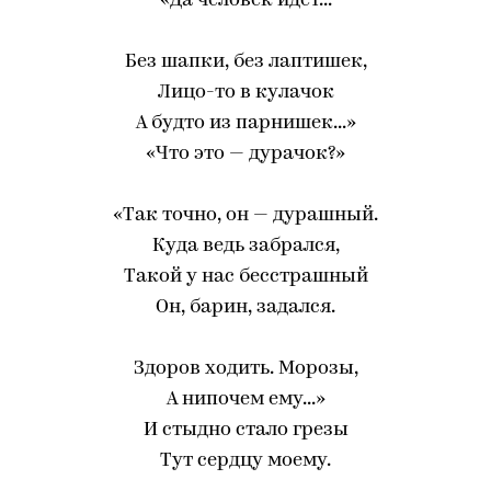
«Да человек идет...
Без шапки, без лаптишек,
Лицо-то в кулачок
А будто из парнишек...»
«Что это — дурачок?»
«Так точно, он — дурашный.
Куда ведь забрался,
Такой у нас бесстрашный
Он, барин, задался.
Здоров ходить. Морозы,
А нипочем ему...»
И стыдно стало грезы
Тут сердцу моему.