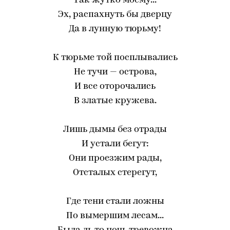
Так жутко моему...
Эх, распахнуть бы дверцу
Да в лунную тюрьму!
К тюрьме той посплывались
Не тучи — острова,
И все оторочались
В златые кружева.
Лишь дымы без отрады
И устали бегут:
Они проезжим рады,
Отсталых стерегут,
Где тени стали ложны
По вымершим лесам...