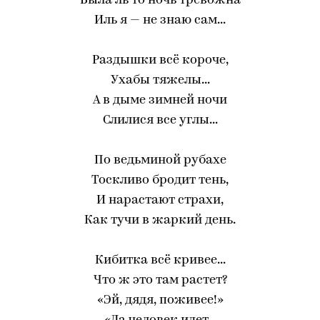
Была ль то ночь тревожна
Иль я — не знаю сам...
Раздышки всё короче,
Ухабы тяжелы...
А в дыме зимней ночи
Слилися все углы...
По ведьминой рубахе
Тоскливо бродит тень,
И нарастают страхи,
Как тучи в жаркий день.
Кибитка всё кривее...
Что ж это там растет?
«Эй, дядя, поживее!»