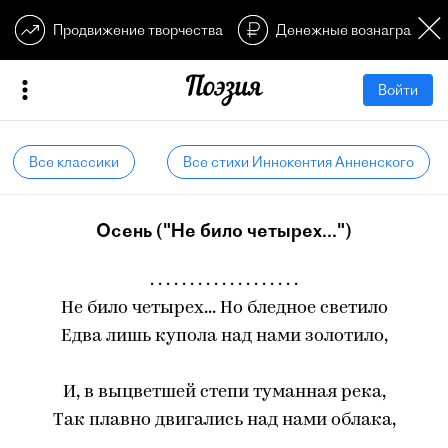
Продвижение творчества
Денежные вознагражден
Войти
Все классики
Все стихи Иннокентия Анненского
Осень ("Не било четырех...")
. . . . . . . . . . . . . . . . . . .
Не било четырех... Но бледное светило
Едва лишь купола над нами золотило,
И, в выцветшей степи туманная река,
Так плавно двигались над нами облака,