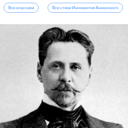
Все классики
Все стихи Иннокентия Анненского