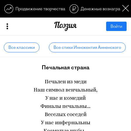
Продвижение творчества
Денежные вознагражден
Войти
Все классики
Все стихи Иннокентия Анненского
Печальная страна
Печален из меди
Наш символ венчальный,
У нас и комедий
Финалы печальны...
Веселых соседей
У нас инфернальны