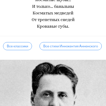
Косматые шубы...
И только... банальны
Косматых медведей
От трепетных снедей
Кровавые губы.
Все классики
Все стихи Иннокентия Анненского