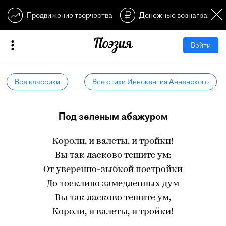
Продвижение творчества
Денежные вознагражден
Войти
Все классики
Все стихи Иннокентия Анненского
Под зеленым абажуром
Короли, и валеты, и тройки!
Вы так ласково тешите ум:
От уверенно-зыбкой постройки
До тоскливо замедленных дум
Вы так ласково тешите ум,
Короли, и валеты, и тройки!