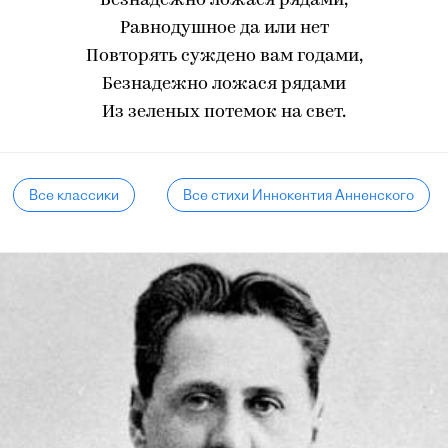
Безнадежно ложася рядами,
Равнодушное да или нет
Повторять суждено вам годами,
Безнадежно ложася рядами
Из зеленых потемок на свет.
Все классики
Все стихи Иннокентия Анненского