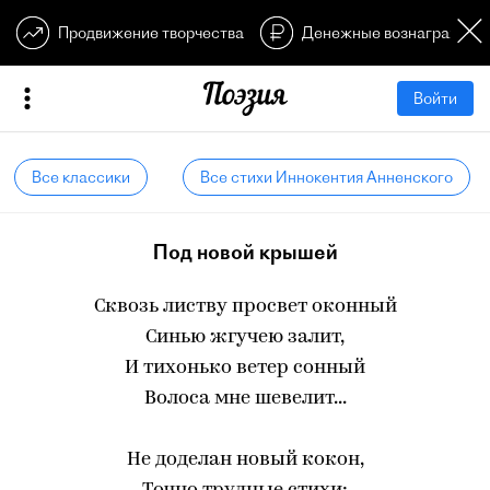
Продвижение творчества
Денежные вознагражден
Войти
Все классики
Все стихи Иннокентия Анненского
Под новой крышей
Сквозь листву просвет оконный
Синью жгучею залит,
И тихонько ветер сонный
Волоса мне шевелит...
Не доделан новый кокон,