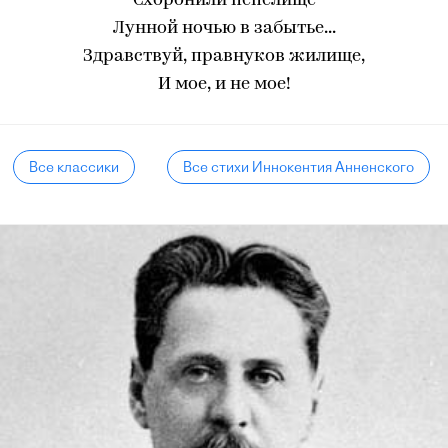
Схоронили пепелище
Лунной ночью в забытье...
Здравствуй, правнуков жилище,
И мое, и не мое!
Все классики
Все стихи Иннокентия Анненского