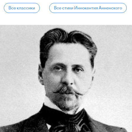
Все классики
Все стихи Иннокентия Анненского