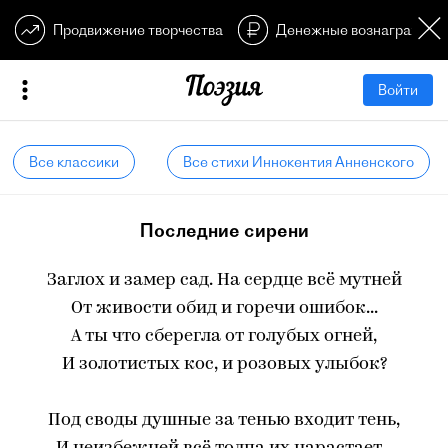
Продвижение творчества
Денежные вознагражден
Войти
Все классики
Все стихи Иннокентия Анненского
Последние сирени
Заглох и замер сад. На сердце всё мутней
От живости обид и горечи ошибок...
А ты что сберегла от голубых огней,
И золотистых кос, и розовых улыбок?
Под своды душные за тенью входит тень,