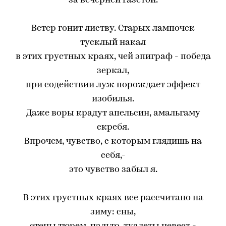
за вечерней газетой.
Ветер гонит листву. Старых лампочек
тусклый накал
в этих грустных краях, чей эпиграф - победа
зеркал,
при содействии луж порождает эффект
изобилья.
Даже воры крадут апельсин, амальгаму
скребя.
Впрочем, чувство, с которым глядишь на
себя,-
это чувство забыл я.
В этих грустных краях все рассчитано на
зиму: сны,