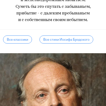
и железнодорожным забытьем.
Суметь бы это спутать с забываньем,
прибытие - с далеким пребываньем
и с собственным своим небытием.
Все классики
Все стихи Иосифа Бродского