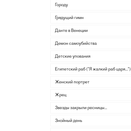
Городу
Грядущий гимн
Данте в Венеции
Демон самоубийства
Детские упования
Египетский раб ("Я жалкий раб царя...")
Женский портрет
Жрец
Звезды закрыли ресницы...
Знойный день