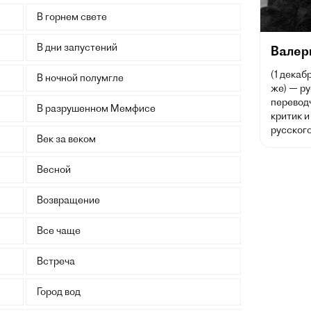
В горнем свете
В дни запустений
Валер
(1 декаб
В ночной полумгле
же) — ру
перевод
В разрушенном Мемфисе
критик и
русског
Век за веком
Весной
Возвращение
Все чаще
Встреча
Город вод