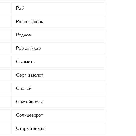
Раб
Ранняя осень
Родное
Романтикам
С кометы
Серп и молот
Слепой
Случайности
Солнцеворот
Старый викинг