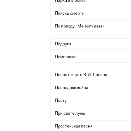
Парки в Москве
Пляска смерти
По поводу «Me eum esse»
Подруги
Помпеянка
После смерти В. И. Ленина
Последняя война
Поэту
При свете луны
Простенькая песня