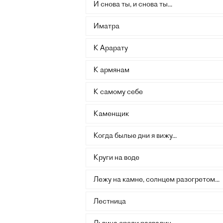
И снова ты, и снова ты...
Иматра
К Арарату
К армянам
К самому себе
Каменщик
Когда былые дни я вижу...
Круги на воде
Лежу на камне, солнцем разогретом...
Лестница