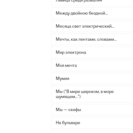
Львица среди развалин
Между двойною бездной...
Месяца свет электрический...
Мечты, как лентами, словами...
Мир электрона
Моя мечта
Мумия
Мы ("В мире широком, в море
шумящем...")
Мы — скифы
На бульваре