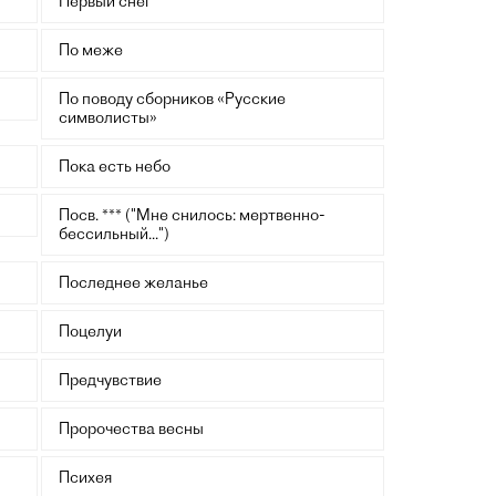
Первый снег
По меже
По поводу сборников «Русские
символисты»
Пока есть небо
Посв. *** ("Мне снилось: мертвенно-
бессильный...")
Последнее желанье
Поцелуи
Предчувствие
Пророчества весны
Психея