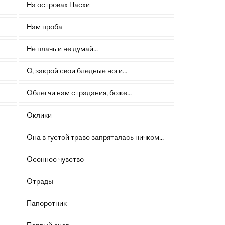
На островах Пасхи
Нам проба
Не плачь и не думай...
О, закрой свои бледные ноги...
Облегчи нам страдания, боже...
Оклики
Она в густой траве запряталась ничком...
Осеннее чувство
Отрады
Папоротник