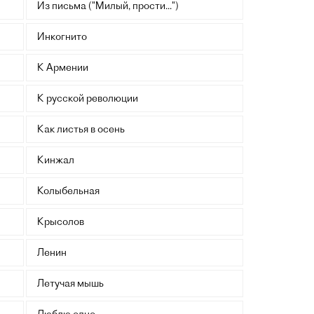
Из письма ("Милый, прости...")
Инкогнито
К Армении
К русской революции
Как листья в осень
Кинжал
Колыбельная
Крысолов
Ленин
Летучая мышь