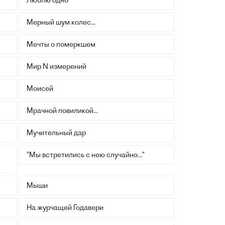
Люблю одно
Мерный шум колес...
Мечты о померкшем
Мир N измерений
Моисей
Мрачной повиликой...
Мучительный дар
"Мы встретились с нею случайно..."
Мыши
На журчащей Годавери