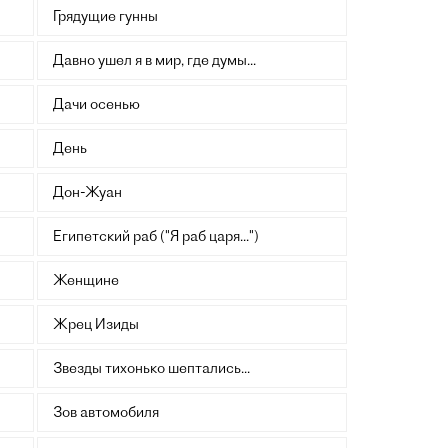
Грядущие гунны
Давно ушел я в мир, где думы...
Дачи осенью
День
Дон-Жуан
Египетский раб ("Я раб царя...")
Женщине
Жрец Изиды
Звезды тихонько шептались...
Зов автомобиля