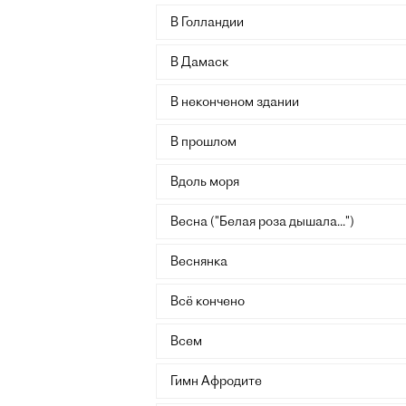
В Голландии
В Дамаск
В неконченом здании
В прошлом
Вдоль моря
Весна ("Белая роза дышала...")
Веснянка
Всё кончено
Всем
Гимн Афродите