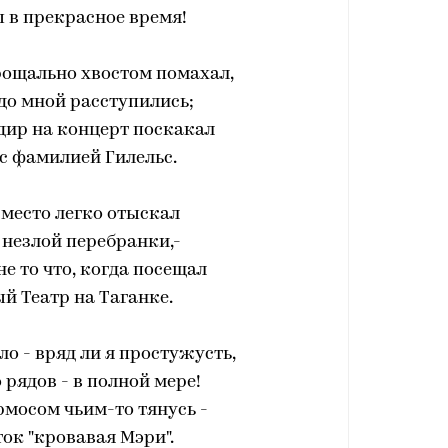
 в прекрасное время!
рощально хвостом помахал,
до мной расступились;
дир на концерт поскакал
с фамилией Гилельс.
 место легко отыскал
 незлой перебранки,-
 не то что, когда посещал
й Театр на Таганке.
пло - вряд ли я простужусть,
 рядов - в полной мере!
ермосом чьим-то тянусь -
ок "кровавая Мэри".