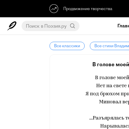
Продвижение творчества
Глав
Все классики
Все стихи Влади
В голове моей
В голове мое
Нет на свете
Я под брюхом пр
Миновал ве
...Разъярялась 
Нарывалась