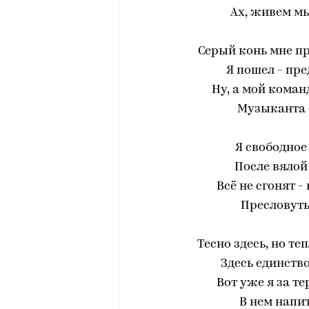
Ах, живем мы
Серый конь мне п
Я пошел - пре
Ну, а мой коман
Музыканта 
Я свободное
После вялой
Всё не сгонят -
Пресловуты
Тесно здесь, но те
Здесь единство
Вот уже я за т
В нем напит