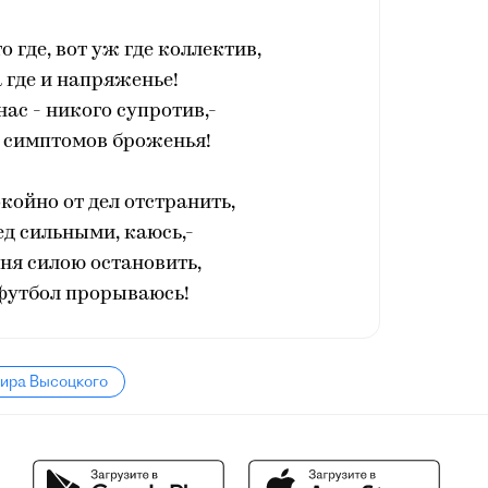
о где, вот уж где коллектив,
а где и напряженье!
нас - никого супротив,-
з симптомов броженья!
ойно от дел отстранить,
ед сильными, каюсь,-
ня силою остановить,
 футбол прорываюсь!
мира Высоцкого