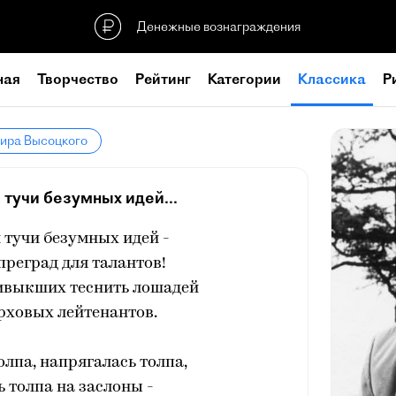
Денежные вознаграждения
ная
Творчество
Рейтинг
Категории
Классика
Р
мира Высоцкого
 тучи безумных идей...
й тучи безумных идей -
 преград для талантов!
ивыкших теснить лошадей
рховых лейтенантов.
толпа, напрягалась толпа,
 толпа на заслоны -