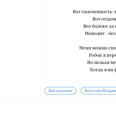
Вот сплоченность-т
Вот отдач
Все болеют за 
Монолит - бе
Меня можно спок
Робок я пер
Но нельзя ме
Когда я на
Все классики
Все стихи Влади