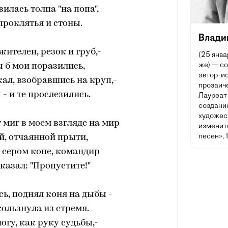
вилась толпа "на попа",
проклятья и стоны.
Влади
жителен, резок и груб,-
(25 янва
же) — со
 б мои поразились,
автор-ис
кал, взобравшись на круп,-
прозаич
- и те прослезились.
Лауреат
создани
художес
т миг в моем взгляде на мир
изменить
песен», 
й, отчаянной прыти,
а сером коне, командир
казал: "Пропустите!"
ь, поднял коня на дыбы -
ользнула из стремя.
огу, как руку судьбы,-