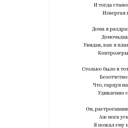
И тогда стано
Извергая 
Дома я раздра
Домочадцы
Увидав, как я пла
Контролеры 
Столько было в то
Безотчетно
Что, гарцуя н
Удивленно с
Он, растрогавшис
Аж нога уск
Я пожал ему н