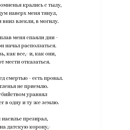
сомненья крались с тылу,
ум наверх меня тянул,
 вниз влекли, в могилу.
плав меня спаяли дни -
он начал расползаться.
, как все,- и, как они,
от мести отказаться.
ед смертью - есть провал.
тленья не приемлю.
 убийством уравнял
лег в одну и ту же землю.
я насилье презирал,
на датскую корону,-