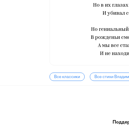
Но в их глазах
И убивал с
Но гениальный 
В рожденьи сме
А мы все ст
И не наход
Все классики
Все стихи Влади
Подде