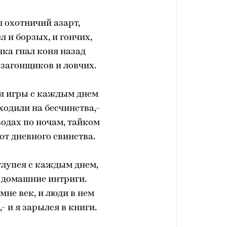
 охотничий азарт,
л и борзых, и гончих,
нка гнал коня назад
 загонщиков и ловчих.
ши игры с каждым днем
ходили на бесчинства,-
одах по ночам, тайком
от дневного свинства.
глупея с каждым днем,
 домашние интриги.
мне век, и люди в нем
- и я зарылся в книги.