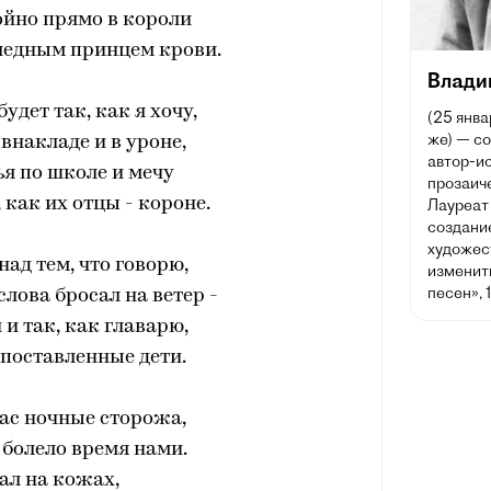
ойно прямо в короли
следным принцем крови.
Влади
будет так, как я хочу,
(25 янва
же) — со
 внакладе и в уроне,
автор-ис
я по школе и мечу
прозаич
 как их отцы - короне.
Лауреат
создани
художес
над тем, что говорю,
изменить
песен», 
слова бросал на ветер -
 и так, как главарю,
поставленные дети.
ас ночные сторожа,
 болело время нами.
пал на кожах,