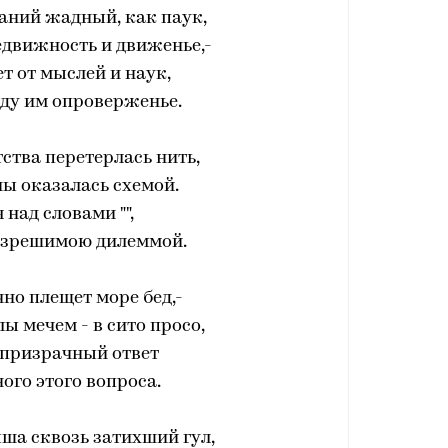
наний жадный, как паук,
едвижность и движенье,-
ет от мыслей и наук,
ду им опроверженье.
тства перетерлась нить,
ы оказалась схемой.
 над словами "",
азрешимою дилеммой.
чно плещет море бед,-
лы мечем - в сито просо,
 призрачный ответ
ого этого вопроса.
ша сквозь затихший гул,