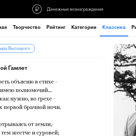
Денежные вознаграждения
ная
Творчество
Рейтинг
Категории
Классика
Р
мира Высоцкого
ой Гамлет
ость объясню в стихе -
е имею полномочий...
 как нужно, во грехе -
ах первой брачной ночи.
 отрываясь от земли,-
тем жестче и суровей;