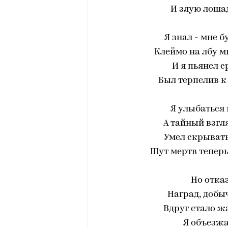
И злую лоша
Я знал - мне б
Клеймо на лбу м
И я пьянел с
Был терпелив к
Я улыбаться 
А тайный взгля
Умел скрывать
Шут мертв теперь:
Но отказ
Наград, добыч
Вдруг стало ж
Я объезжа