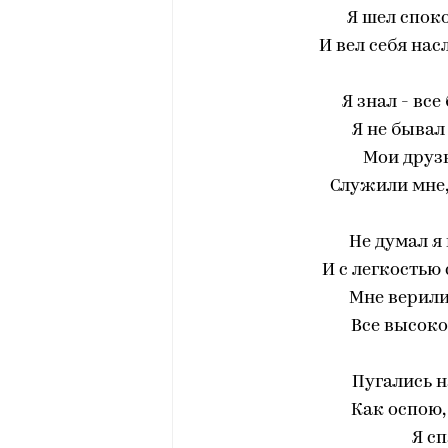
Я шел спок
И вел себя на
Я знал - все 
Я не бывал
Мои друзь
Служили мне,
Не думал я 
И с легкостью 
Мне верили
Все высоко
Пугались н
Как оспою,
Я с