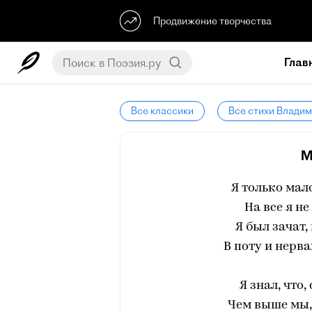
Продвижение творчества
Глав
Все классики
Все стихи Влади
М
Я только мал
На все я н
Я был зачат,
В поту и нерв
Я знал, что,
Чем выше мы, 