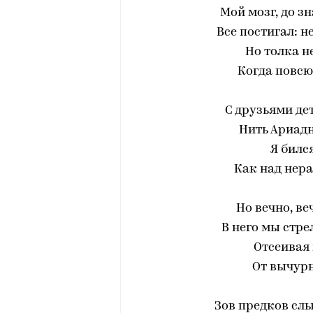
Мой мозг, до з
Все постигал: н
Но толка н
Когда повсю
С друзьями де
Нить Ариадн
Я бился
Как над нер
Но вечно, ве
В него мы стре
Отсеивая
От вычурн
Зов предков слы