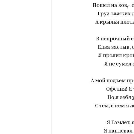
Пошел на зов,- 
Груз тяжких д
А крылья плоти
В непрочный с
Едва застыв, 
Я пролил кровь
Я не сумел 
А мой подъем пр
Офелия! Я 
Но я себя
С тем, с кем я 
Я Гамлет, 
Я наплевал 