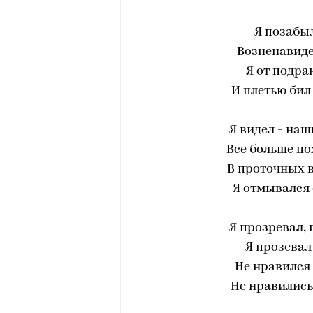
Я позабыл
Возненавиде
Я от подра
И плетью бил
Я видел - на
Все больше по
В проточных в
Я отмывался 
Я прозревал, 
Я прозевал
Не нравился 
Не нравились,