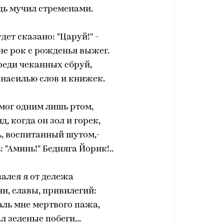
дь мучил стременами.
удет сказано: "Царуй!" -
не рок с рожденья выжег.
реди чеканных сбруй,
 насилью слов и книжек.
мог одним лишь ртом,
д, когда он зол и горек,
, воспитанный шутом,-
 "Аминь!" Бедняга Йорик!..
ался я от дележа
и, славы, привилегий:
аль мне мертвого пажа,
л зеленые побеги...