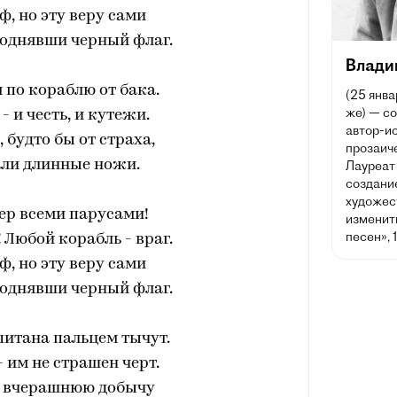
ф, но эту веру сами
поднявши черный флаг.
Влади
 по кораблю от бака.
(25 янва
же) — со
- и честь, и кутежи.
автор-ис
 будто бы от страха,
прозаич
али длинные ножи.
Лауреат
создани
художес
ер всеми парусами!
изменить
песен», 
! Любой корабль - враг.
ф, но эту веру сами
поднявши черный флаг.
апитана пальцем тычут.
- им не страшен черт.
н вчерашнюю добычу