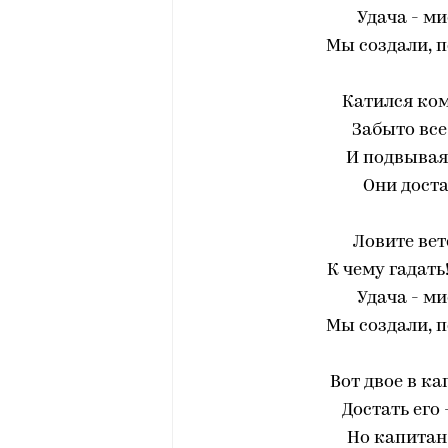
Удача - ми
Мы создали, 
Катился ком
Забыто все 
И подвывая,
Они дост
Ловите вет
К чему гадать
Удача - ми
Мы создали, 
Вот двое в к
Достать его 
Но капита