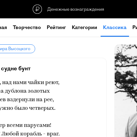
Денежные вознаграждения
ная
Творчество
Рейтинг
Категории
Классика
Р
мира Высоцкого
 судне бунт
, над нами чайки реют,
за дублона золотых
ев вздернули на рее,
Нужно было четверых.
ер всеми парусами!
! Любой корабль - враг.