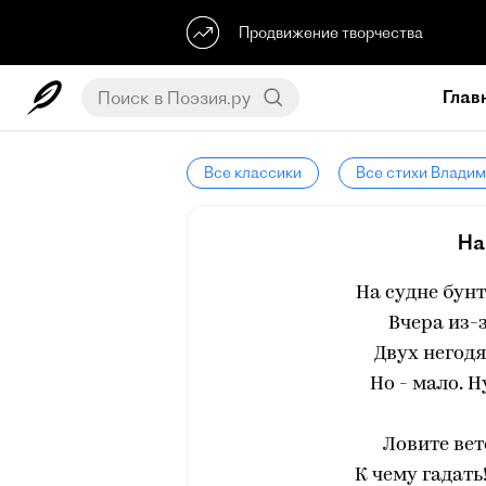
Продвижение творчества
Глав
Все классики
Все стихи Влади
На
На судне бунт
Вчера из-
Двух негодя
Но - мало. 
Ловите вет
К чему гадать