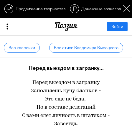
Продвижение творчества
Денежные вознагражден
Войти
Все классики
Все стихи Владимира Высоцкого
Перед выездом в загранку...
Перед выездом в загранку
Заполняешь кучу бланков -
Это еще не беда,-
Но в составе делегаций
С вами едет личность в штатском -
Завсегда.