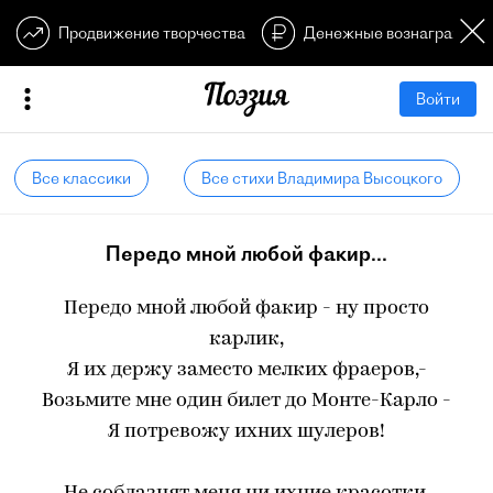
Продвижение творчества
Денежные вознагражден
Войти
Все классики
Все стихи Владимира Высоцкого
Передо мной любой факир...
Передо мной любой факир - ну просто
карлик,
Я их держу заместо мелких фраеров,-
Возьмите мне один билет до Монте-Карло -
Я потревожу ихних шулеров!