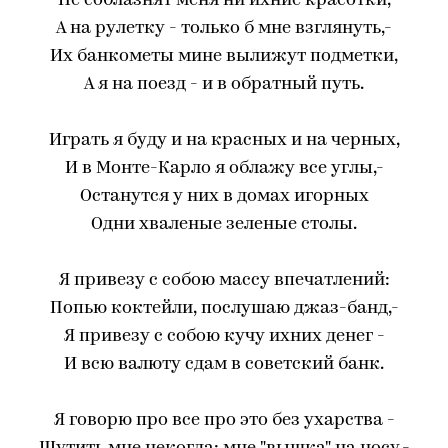
Не соблазнят меня ни ихние красотки,
А на рулетку - только б мне взглянуть,-
Их банкометы мине вылижут подметки,
А я на поезд - и в обратный путь.
Играть я буду и на красных и на черных,
И в Монте-Карло я облажу все углы,-
Останутся у них в домах игорных
Одни хваленые зеленые столы.
Я привезу с собою массу впечатлений:
Попью коктейли, послушаю джаз-банд,-
Я привезу с собою кучу ихних денег -
И всю валюту сдам в советский банк.
Я говорю про все про это без ухарства -