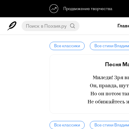
Продвижение творчества
Глав
Все классики
Все стихи Влади
Песня Ма
Миледи! Зря в
Он, правда, шу
Но он потом так
Не обижайтесь ж
Все классики
Все стихи Влади