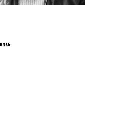
мир Высоцкий
ря 1938, Москва — 25 июля 1980, там
ветский поэт, актёр театра и кино,
вязь
полнитель песен (бард); автор
еских произведений и сценариев.
 Государственной премии СССР («за
е образа Жеглова в телевизионном
твенном фильме „Место встречи
 нельзя“ и авторское исполнение
1987, посмертно).