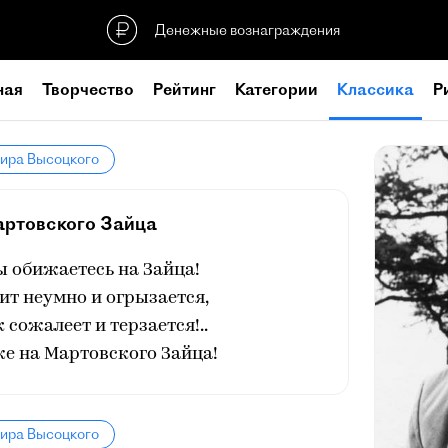
Денежные вознаграждения
ная
Творчество
Рейтинг
Категории
Классика
Р
мира Высоцкого
ртовского Зайца
ы обижаетесь на Зайца!
тит неумно и огрызается,
 сожалеет и терзается!..
е на Мартовского Зайца!
мира Высоцкого