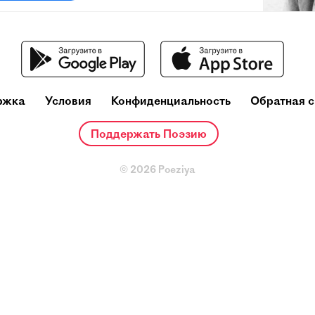
Влади
(25 янва
же) — со
ржка
Условия
Конфиденциальность
Обратная с
автор-ис
прозаич
Лауреат
Поддержать Поэзию
создани
художес
© 2026 Poeziya
изменить
песен», 