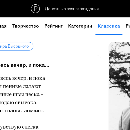
Денежные вознаграждения
ная
Творчество
Рейтинг
Категории
Классика
Р
мира Высоцкого
сь вечер, и пока...
есь вечер, и пока
ы пенные латают
нные швы песка -
людаю свысока,
ы головы ломают.
чувствую слегка