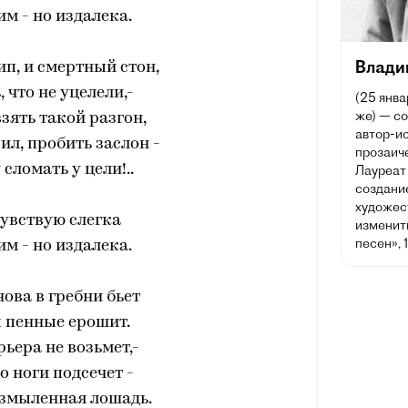
м - но издалека.
Влади
п, и смертный стон,
, что не уцелели,-
(25 янва
же) — со
взять такой разгон,
автор-ис
ил, пробить заслон -
прозаич
 сломать у цели!..
Лауреат
создани
художес
чувствую слегка
изменить
песен», 
м - но издалека.
нова в гребни бьет
 пенные ерошит.
рьера не возьмет,-
о ноги подсечет -
взмыленная лошадь.