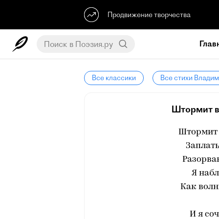
Продвижение творчества
Глав
Все классики
Все стихи Влади
Штормит ве
Штормит в
Заплат
Разорва
Я наб
Как волн
И я со