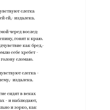
увствуют слегка
й ей,- издалека.
 мой черед вослед:
спину, гонят к краю.
едчувствие как бред,-
млю себе хребет -
 голову сломаю.
увствуют слегка -
ему,- издалека.
ие сидят в веках
ах - и наблюдают,
ьно и зорко, как