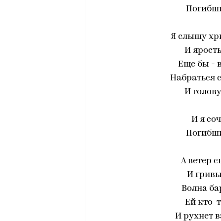
Погибши
Я слышу хри
И ярость
Еще бы - 
Набраться с
И голову
И я со
Погибши
А ветер с
И гривы
Волна ба
Ей кто-т
И рухнет 