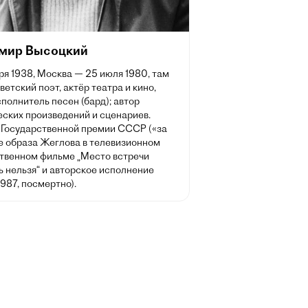
мир Высоцкий
ря 1938, Москва — 25 июля 1980, там
ветский поэт, актёр театра и кино,
полнитель песен (бард); автор
еских произведений и сценариев.
 Государственной премии СССР («за
е образа Жеглова в телевизионном
твенном фильме „Место встречи
 нельзя“ и авторское исполнение
1987, посмертно).