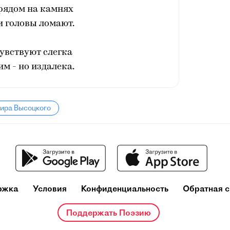
рядом на камнях
и головы ломают.
увствуют слегка
м - но издалека.
мира Высоцкого
ржка
Условия
Конфиденциальность
Обратная с
Поддержать Поэзию