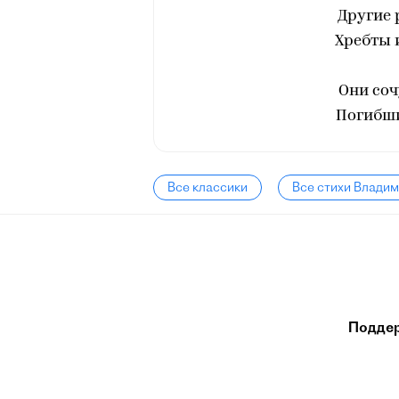
Другие 
Хребты 
Они соч
Погибши
Все классики
Все стихи Влади
Подде