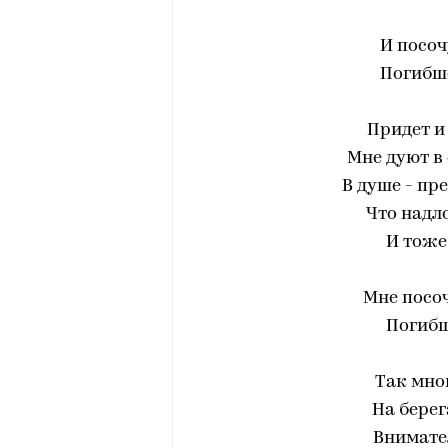
И посоч
Погибше
Придет и
Мне дуют в 
В душе - пр
Что надло
И тоже
Мне посоч
Погибш
Так мног
На берег
Внимател