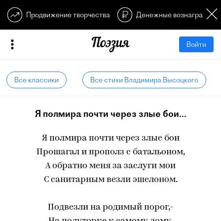
Продвижение творчества
Денежные вознагражден
Войти
Все классики
Все стихи Владимира Высоцкого
Я полмира почти через злые бои...
Я полмира почти через злые бои
Прошагал и прополз с батальоном,
А обратно меня за заслуги мои
С санитарным везли эшелоном.
Подвезли на родимый порог,-