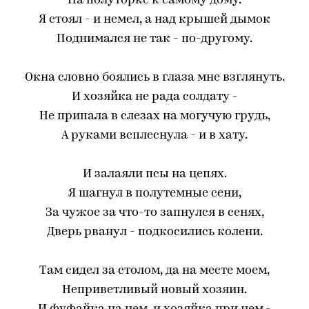
На полуторке к самому дому.
Я стоял - и немел, а над крышей дымок
Поднимался не так - по-другому.
Окна словно боялись в глаза мне взглянуть.
И хозяйка не рада солдату -
Не припала в слезах на могучую грудь,
А руками всплеснула - и в хату.
И залаяли псы на цепях.
Я шагнул в полутемные сени,
За чужое за что-то запнулся в сенях,
Дверь рванул - подкосились колени.
Там сидел за столом, да на месте моем,
Неприветливый новый хозяин.