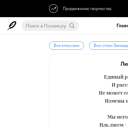
Продвижение творчества
Глав
Все классики
Все стихи Зинаид
Лю
Единый р
И расс
Не может с
Измены н
Мы него
Иль лжем -