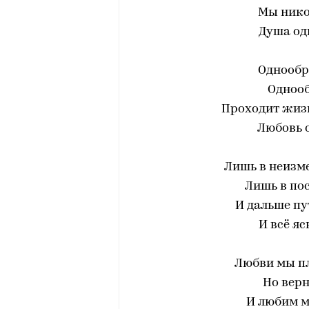
Мы нико
Душа одн
Однообр
Однооб
Проходит жизн
Любовь о
Лишь в неизме
Лишь в пос
И дальше пу
И всё яс
Любви мы п
Но верн
И любим м