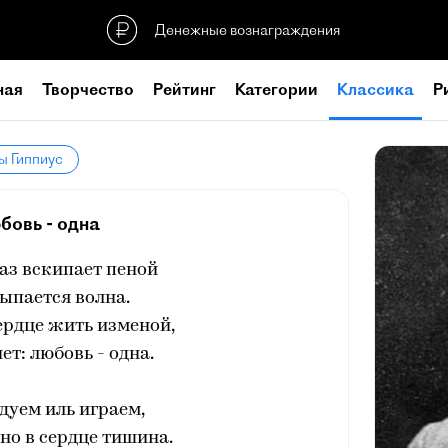
Денежные вознаграждения
ная
Творчество
Рейтинг
Категории
Классика
Р
ы Гиппиус
бовь - одна
аз вскипает пеной
ыпается волна.
ердце жить изменой,
ет: любовь - одна.
дуем иль играем,
 но в сердце тишина.