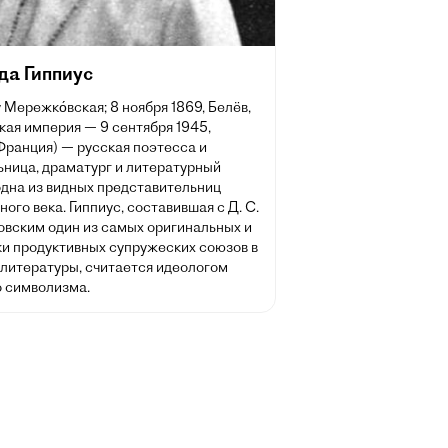
да Гиппиус
 Мережко́вская; 8 ноября 1869, Белёв,
кая империя — 9 сентября 1945,
Франция) — русская поэтесса и
ьница, драматург и литературный
одна из видных представительниц
ого века. Гиппиус, составившая с Д. С.
вским один из самых оригинальных и
ки продуктивных супружеских союзов в
 литературы, считается идеологом
о символизма.