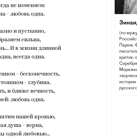
гда не изменяем:
а - любовь одна.
Зинаи
азно и пустынно,
(по мужу
Российс
разием сильна,
Париж, 
ь... И в жизни длинной
писател
дна, всегда одна.
критик, 
Серебрян
Мережко
нном - бесконечность,
творчес
истории
тоянном - глубина.
русског
ть, и ближе вечность,
ней: любовь одна.
латим нашей кровью,
ая душа - верна,
ы одной любовью...