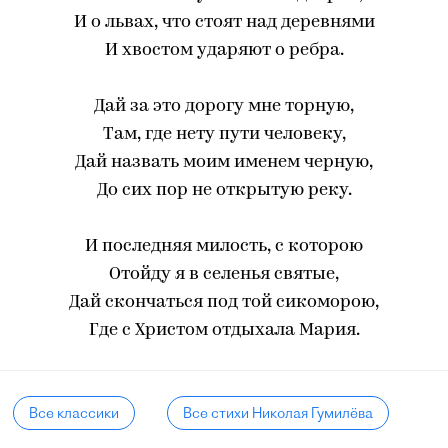
И о львах, что стоят над деревнями
И хвостом ударяют о ребра.
Дай за это дорогу мне торную,
Там, где нету пути человеку,
Дай назвать моим именем черную,
До сих пор не открытую реку.
И последняя милость, с которою
Отойду я в селенья святые,
Дай скончаться под той сикоморою,
Где с Христом отдыхала Мария.
Все классики
Все стихи Николая Гумилёва