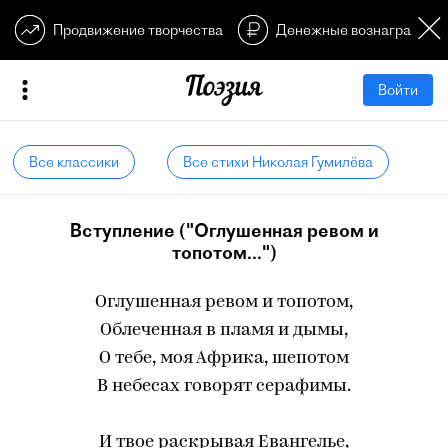
Продвижение творчества
Денежные вознагражден
Войти
Все классики
Все стихи Николая Гумилёва
Вступление ("Оглушенная ревом и
топотом...")
Оглушенная ревом и топотом,
Облеченная в пламя и дымы,
О тебе, моя Африка, шепотом
В небесах говорят серафимы.
И твое раскрывая Евангелье,