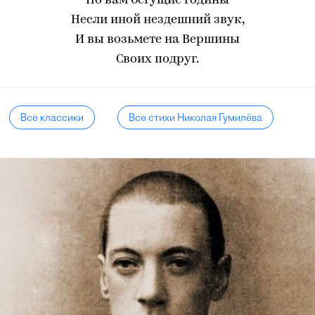
Но вам бегущие годины
Несли иной нездешний звук,
И вы возьмете на Вершины
Своих подруг.
Все классики
Все стихи Николая Гумилёва