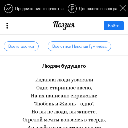
Продвижение творчества
Денежные вознагражден
Войти
Все классики
Все стихи Николая Гумилёва
Людям будущего
Издавна люди уважали
Одно старинное звено,
На их написано скрижали:
"Любовь и Жизнь - одно".
Но вы не люди, вы живете,
Стрелой мечты вонзаясь в твердь,