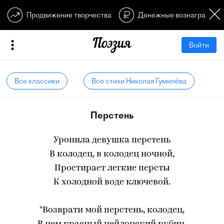
Продвижение творчества
Денежные вознагражден
Войти
Все классики
Все стихи Николая Гумилёва
Перстень
Уронила девушка перстень
В колодец, в колодец ночной,
Простирает легкие персты
К холодной воде ключевой.
"Возврати мой перстень, колодец,