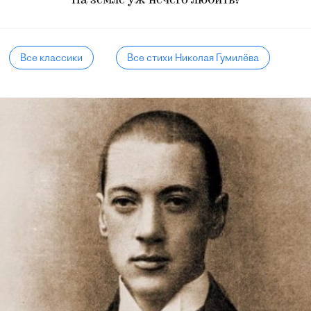
На земле уж нечего любить?
Все классики
Все стихи Николая Гумилёва