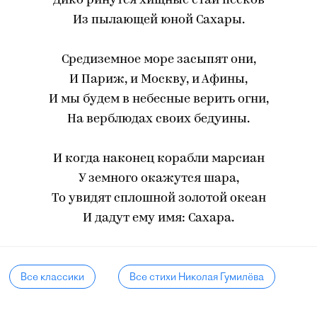
Дико ринутся хищные стаи песков
Из пылающей юной Сахары.
Средиземное море засыпят они,
И Париж, и Москву, и Афины,
И мы будем в небесные верить огни,
На верблюдах своих бедуины.
И когда наконец корабли марсиан
У земного окажутся шара,
То увидят сплошной золотой океан
И дадут ему имя: Сахара.
Все классики
Все стихи Николая Гумилёва