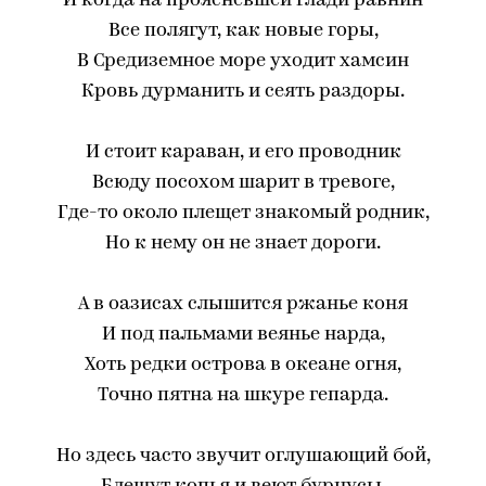
И когда на проясневшей глади равнин
Все полягут, как новые горы,
В Средиземное море уходит хамсин
Кровь дурманить и сеять раздоры.
И стоит караван, и его проводник
Всюду посохом шарит в тревоге,
Где-то около плещет знакомый родник,
Но к нему он не знает дороги.
А в оазисах слышится ржанье коня
И под пальмами веянье нарда,
Хоть редки острова в океане огня,
Точно пятна на шкуре гепарда.
Но здесь часто звучит оглушающий бой,