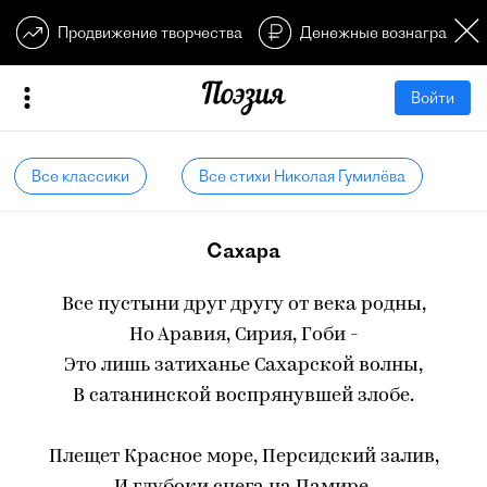
Продвижение творчества
Денежные вознагражден
Войти
Все классики
Все стихи Николая Гумилёва
Сахара
Все пустыни друг другу от века родны,
Но Аравия, Сирия, Гоби -
Это лишь затиханье Сахарской волны,
В сатанинской воспрянувшей злобе.
Плещет Красное море, Персидский залив,