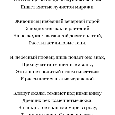
Это солнце на глади воздушных зеркал
Пишет кистью лучистой миражи.
Живописец небесный вечерней порой
У подножия скал и растений
На песке, как на гладкой доске золотой,
Расстилает лиловые тени.
И, небесный пловец, лишь подаст оно знак,
Прозвучат гармоничные звоны,
Это лопнет налитый огнем известняк
И рассыплется пылью червленой.
Блещут скалы, темнеют под ними внизу
Древних рек каменистые ложа,
На покрытое волнами море в грозу,