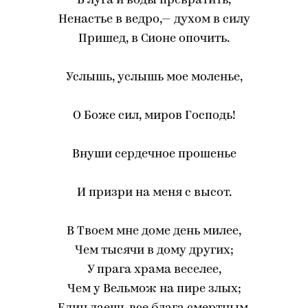
В луга и воды превратить,
Ненастье в ведро,— духом в силу
Пришед, в Сионе опочить.
Услышь, услышь мое моленье,
О Боже сил, миров Господь!
Внуши сердечное прошенье
И призри на меня с высот.
В Твоем мне доме день милее,
Чем тысячи в дому других;
У прага храма веселее,
Чем у Вельмож на пире злых;