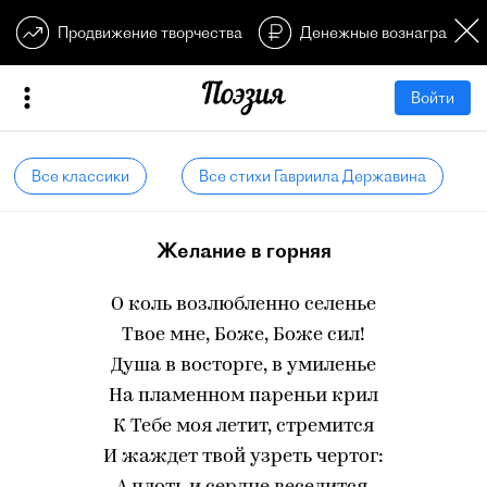
Продвижение творчества
Денежные вознагражден
Войти
Все классики
Все стихи Гавриила Державина
Желание в горняя
О коль возлюбленно селенье
Твое мне, Боже, Боже сил!
Душа в восторге, в умиленье
На пламенном пареньи крил
К Тебе моя летит, стремится
И жаждет твой узреть чертог: