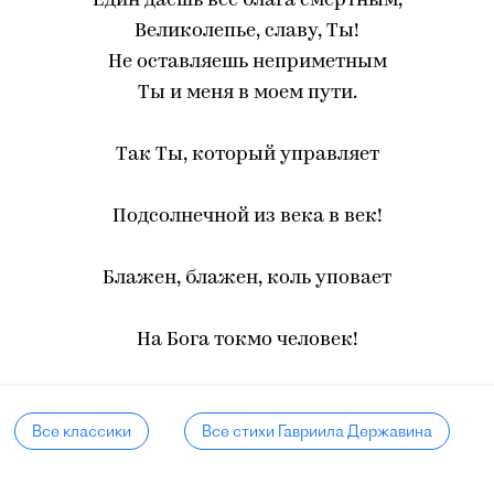
Един даешь все блага смертным,
Великолепье, славу, Ты!
Не оставляешь неприметным
Ты и меня в моем пути.
Так Ты, который управляет
Подсолнечной из века в век!
Блажен, блажен, коль уповает
На Бога токмо человек!
Все классики
Все стихи Гавриила Державина