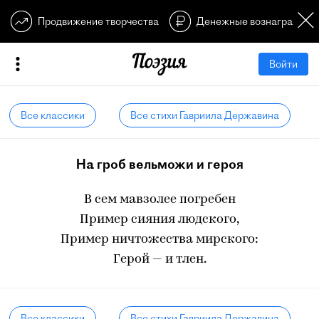
Продвижение творчества
Денежные вознагражден
Войти
Все классики
Все стихи Гавриила Державина
На гроб вельможи и героя
В сем мавзолее погребен
Пример сияния людского,
Пример ничтожества мирского:
Герой — и тлен.
Все классики
Все стихи Гавриила Державина