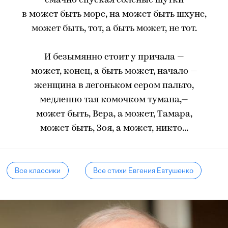
смачно спуская соленые шутки
в может быть море, на может быть шхуне,
может быть, тот, а быть может, не тот.
И безымянно стоит у причала —
может, конец, а быть может, начало —
женщина в легоньком сером пальто,
медленно тая комочком тумана,—
может быть, Вера, а может, Тамара,
может быть, Зоя, а может, никто...
Все классики
Все стихи Евгения Евтушенко