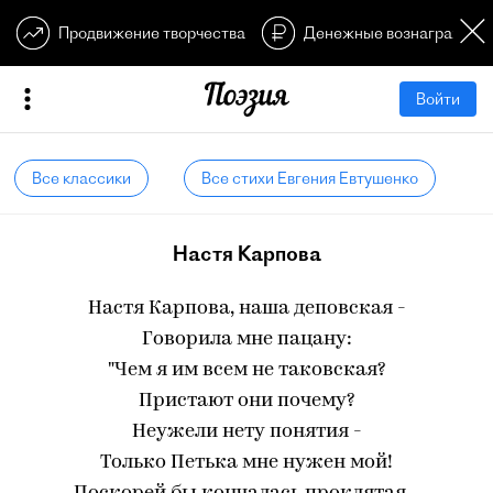
Продвижение творчества
Денежные вознагражден
Войти
Все классики
Все стихи Евгения Евтушенко
Настя Карпова
Настя Карпова, наша деповская -
Говорила мне пацану:
"Чем я им всем не таковская?
Пристают они почему?
Неужели нету понятия -
Только Петька мне нужен мой!