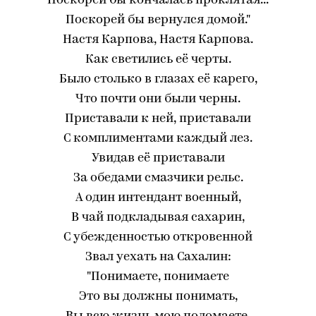
Поскорей бы кончалась проклятая...
Поскорей бы вернулся домой."
Настя Карпова, Настя Карпова.
Как светились её черты.
Было столько в глазах её карего,
Что почти они были черны.
Приставали к ней, приставали
С комплиментами каждый лез.
Увидав её приставали
За обедами смазчики рельс.
А один интендант военный,
В чай подкладывая сахарин,
С убежденностью откровенной
Звал уехать на Сахалин:
"Понимаете, понимаете
Это вы должны понимать,