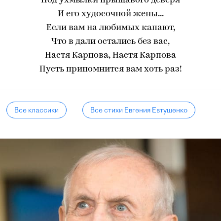
Под ухмылки прыщавого деверя
И его худосочной жены...
Если вам на любимых капают,
Что в дали остались без вас,
Настя Карпова, Настя Карпова
Пусть припомнится вам хоть раз!
Все классики
Все стихи Евгения Евтушенко