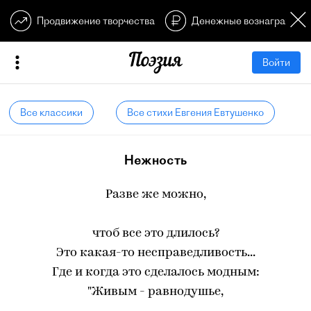
Продвижение творчества
Денежные вознагражден
Войти
Все классики
Все стихи Евгения Евтушенко
Нежность
Разве же можно,
чтоб все это длилось?
Это какая-то несправедливость...
Где и когда это сделалось модным:
"Живым - равнодушье,