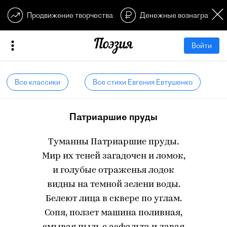
Продвижение творчества
Денежные вознагражден
Войти
Все классики
Все стихи Евгения Евтушенко
Патриаршие пруды
Туманны Патриаршие пруды.
Мир их теней загадочен и ломок,
и голубые отраженья лодок
видны на темной зелени воды.
Белеют лица в сквере по углам.
Сопя, ползет машина поливная,