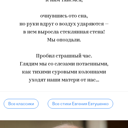
К ним тянемся,
очнувшись ото сна,
но руки вдруг о воздух ударяются —
в нем выросла стеклянная стена!
Мы опоздали.
Пробил страшный час.
Глядим мы со слезами потаенными,
как тихими суровыми колоннами
уходят наши матери от нас...
Все классики
Все стихи Евгения Евтушенко