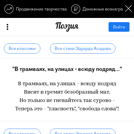
Продвижение творчества
Денежные вознагражден
Войти
Все классики
Все стихи Эдуарда Асадова
"В трамваях, на улицах - всюду подряд..."
В трамваях, на улицах - всюду подряд
Висит и гремит безобразный мат.
Но только не гневайтесь так сурово -
Теперь это - "гласность", "свобода слова"!
Все классики
Все стихи Эдуарда Асадова