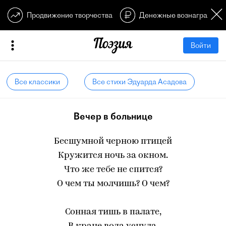
Продвижение творчества
Денежные вознагражден
Войти
Все классики
Все стихи Эдуарда Асадова
Вечер в больнице
Бесшумной черною птицей
Кружится ночь за окном.
Что же тебе не спится?
О чем ты молчишь? О чем?
Сонная тишь в палате,