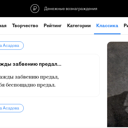
Денежные вознаграждения
ная
Творчество
Рейтинг
Категории
Классика
Р
а Асадова
ажды забвению предал...
нажды забвению предал,
бя беспощадно предал.
а Асадова