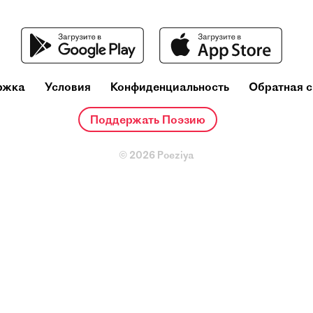
Эдуар
(7 сентя
ржка
Условия
Конфиденциальность
Обратная с
РСФСР, 
Московс
советски
Поддержать Поэзию
© 2026 Poeziya