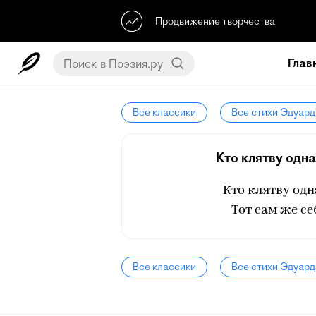
Продвижение творчества
Глав
Все классики
Все стихи Эдуард
Кто клятву одн
Кто клятву од
Тот сам же се
Все классики
Все стихи Эдуард