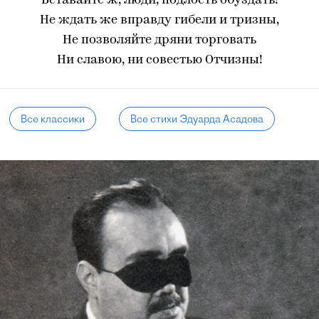
Вставайте ж, люди, подлость обуздать!
Не ждать же вправду гибели и тризны,
Не позволяйте дряни торговать
Ни славою, ни совестью Отчизны!
Все классики
Все стихи Эдуарда Асадова