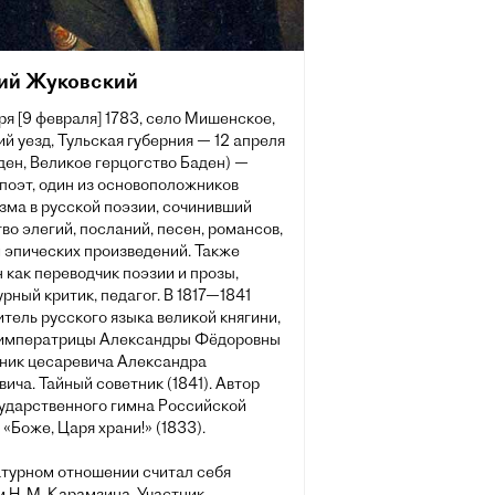
ий Жуковский
ря [9 февраля] 1783, село Мишенское,
й уезд, Тульская губерния — 12 апреля
ден, Великое герцогство Баден) —
поэт, один из основоположников
зма в русской поэзии, сочинивший
о элегий, посланий, песен, романсов,
 эпических произведений. Также
 как переводчик поэзии и прозы,
рный критик, педагог. В 1817—1841
итель русского языка великой княгини,
 императрицы Александры Фёдоровны
вник цесаревича Александра
ича. Тайный советник (1841). Автор
сударственного гимна Российской
«Боже, Царя храни!» (1833).
атурном отношении считал себя
 Н. М. Карамзина. Участник