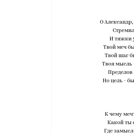
О Александр,
Стремил
И тяжки 
Твой меч бы
Твой шаг б
Твоя мысль 
Пределов 
Но цель - б
К чему меч
Какой ты 
Где замысл