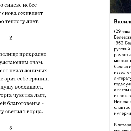
о синеве небес -
 снова оживляет
Васил
о теплоту лиет.
(29 янва
Белёвски
2
1852, Ба
русский 
зрелище прекрасно
романти
множеств
уждающим очам:
баллад и
асот неизъяснимых
известен
литерату
е зрит себе границ,
годах уч
 душу восхищает,
а затем
торга чувства льет,
и наста
Николаев
ей благоговенье -
слов го
у светил Творца.
империи 
В литер
3
учеником