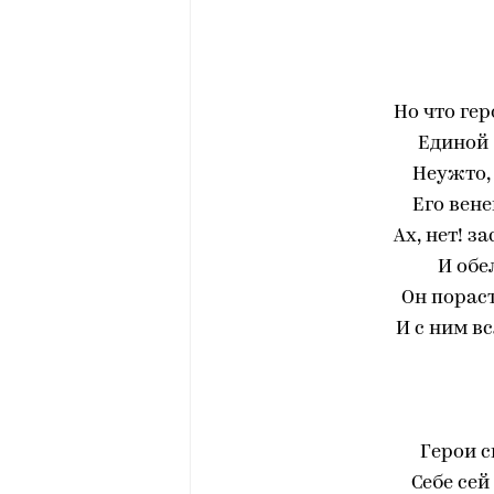
Но что ге
Единой 
Неужто,
Его вене
Ах, нет! з
И обе
Он пораст
И с ним в
Герои с
Себе сей