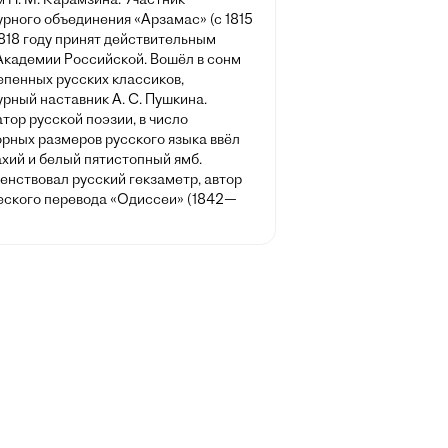
рного объединения «Арзамас» (с 1815
 1818 году принят действительным
Академии Российской. Вошёл в сонм
епенных русских классиков,
рный наставник А. С. Пушкина.
ор русской поэзии, в число
орных размеров русского языка ввёл
хий и белый пятистопный ямб.
енствовал русский гекзаметр, автор
еского перевода «Одиссеи» (1842—