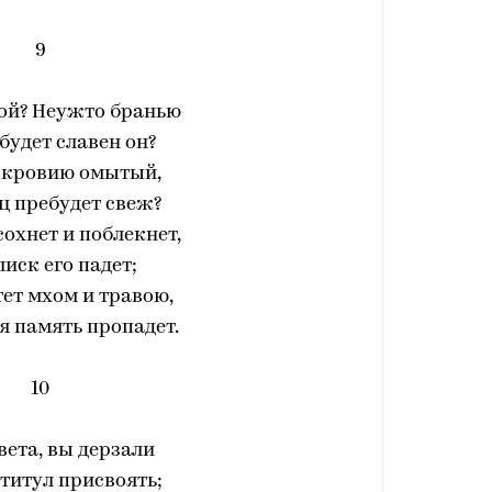
9
рой? Неужто бранью
будет славен он?
 кровию омытый,
ц пребудет свеж?
асохнет и поблекнет,
лиск его падет;
ет мхом и травою,
ся память пропадет.
10
вета, вы дерзали
 титул присвоять;