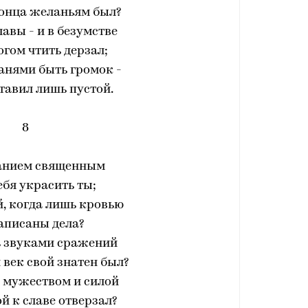
конца желаньям был?
лавы - и в безумстве
огом чтить дерзал;
анями быть громок -
тавил лишь пустой.
8
ванием священным
ебя украсить ты;
ой, когда лишь кровью
аписаны дела?
ь звуками сражений
 век свой знатен был?
 мужеством и силой
ой к славе отверзал?