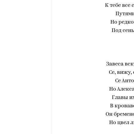
К тебе все
Путями
Но редко
Под сень
Завеса вск
Се, вижу,
Се Ант
Но Алекса
Главы их
В кровав
Он бремене
Но цвел л