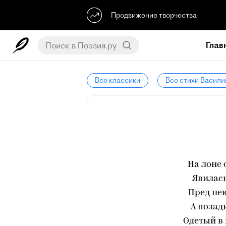
Продвижение творчества
Глав
Все классики
Все стихи Васили
На лоне
Явилась
Пред не
А позад
Одетый в