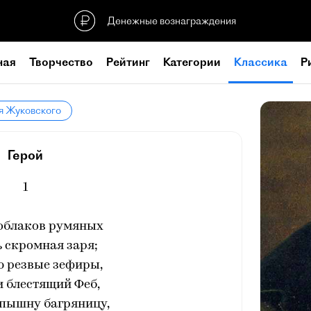
Денежные вознаграждения
ная
Творчество
Рейтинг
Категории
Классика
Р
я Жуковского
Герой
1
 облаков румяных
 скромная заря;
ю резвые зефиры,
и блестящий Феб,
 пышну багряницу,