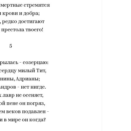
 смертные стремятся
 крови и добра;
, редко достигают
 престола твоего!
5
рылась - созерцаю:
 сердцу милый Тит,
онины, Адрианы;
ндров - нет нигде.
 лавр не осеняет,
ой пене он погряз,
м веков подавлен -
и в мире он когда?