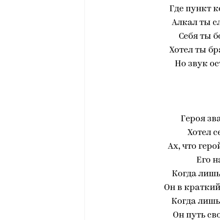
Где пункт 
Алкал ты с
Себя ты б
Хотел ты бр
Но звук ос
Героя з
Хотел с
Ах, что гер
Его н
Когда лиш
Он в краткий
Когда лишь
Он путь св