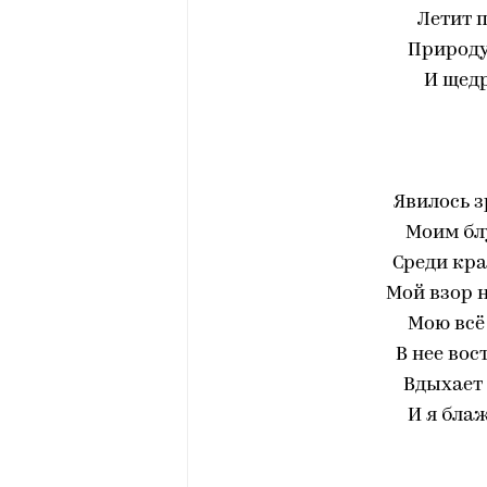
Летит п
Природу
И щедр
Явилось 
Моим бл
Среди кр
Мой взор н
Мою всё
В нее вос
Вдыхает 
И я блаж