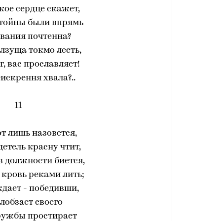
акое сердце скажет,
стойны были впрямь
звания почтенна?
лзуща токмо лесть,
г, вас прославляет!
еискрення хвала?..
11
т лишь назовется,
детель красну чтит,
з должности биется,
кровь реками лить;
дает - победивши,
 лобзает своего
ружбы простирает