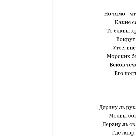
Но тамо - ч
Какие с
То славы х
Вокруг 
Утес, ви
Морских б
Веков теч
Его под
Дерзну ль ру
Молвы бог
Дерзну ль с
Где лавр