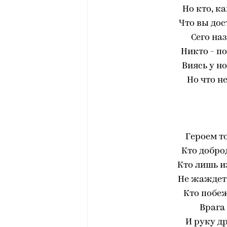
Но кто, к
Что вы до
Сего на
Никто - по
Виясь у но
Но что н
Героем то
Кто добро
Кто лишь и
Не жаждет 
Кто побеж
Врага
И руку д