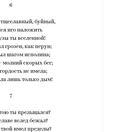
6
 тщеславный, буйный,
ся иго наложить
узы ты вселенной!
л грозен, как перун;
ыл шагом исполина;
- молний скорых бег;
гордость не имела;
ыла лишь только дым!
7
тою ты прельщался?
славе вслед бежал?
 твой имел пределы?