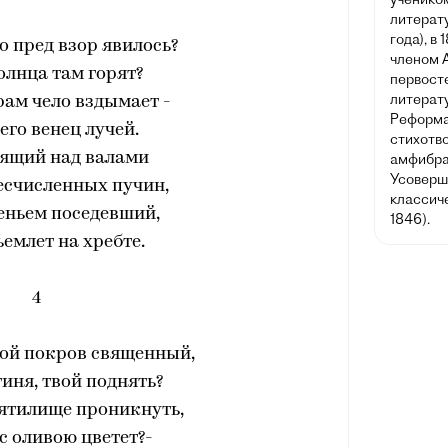
литерату
года), в
то пред взор явилось?
членом 
олнца там горят?
первост
литерату
рам чело вздымает -
Реформат
его венец лучей.
стихотв
сящий над валами
амфибра
Усоверш
есчисленных пучин,
классич
еньем поседевший,
1846).
ъемлет на хребте.
4
кой покров священный,
иня, твой поднять?
вятилище проникнуть,
 с оливою цветет?-