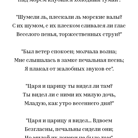
Над морем клубился холодный туман".
"Шумели ль, плескали ль морские валы?
С их шумом, с их плеском сливался ли глас
Веселого пенья, торжественных струн?"
"Был ветер спокоен; молчала волна;
Мне слышалась в замке печальная песнь;
Я плакал от жалобных звуков ее".
"Царя и царицу ты видел ли там?
Ты видел ли с ними их милую дочь,
Младую, как утро весеннего дня?"
"Царя и царицу я видел... Вдвоем
Безгласны, печальны сидели они;