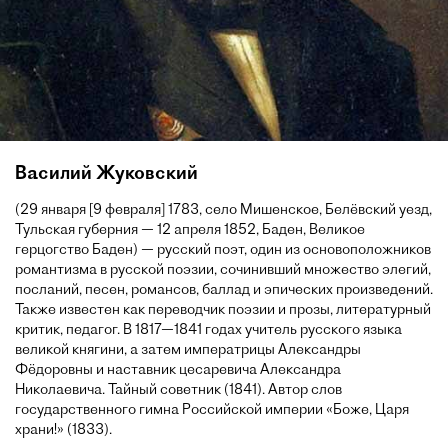
Василий Жуковский
(29 января [9 февраля] 1783, село Мишенское, Белёвский уезд,
Тульская губерния — 12 апреля 1852, Баден, Великое
герцогство Баден) — русский поэт, один из основоположников
романтизма в русской поэзии, сочинивший множество элегий,
посланий, песен, романсов, баллад и эпических произведений.
Также известен как переводчик поэзии и прозы, литературный
критик, педагог. В 1817—1841 годах учитель русского языка
великой княгини, а затем императрицы Александры
Фёдоровны и наставник цесаревича Александра
Николаевича. Тайный советник (1841). Автор слов
государственного гимна Российской империи «Боже, Царя
храни!» (1833).