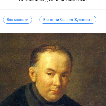
Но милой их дочери не было там".
Все классики
Все стихи Василия Жуковского