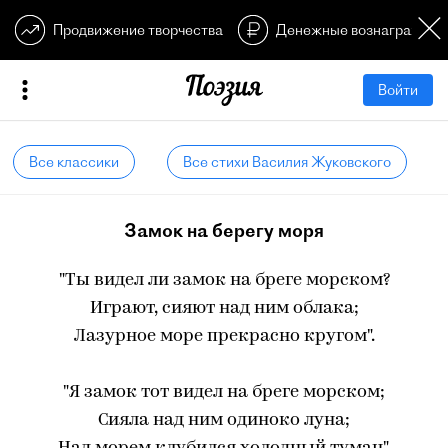
Продвижение творчества
Денежные вознагражден
Войти
Все классики
Все стихи Василия Жуковского
Замок на берегу моря
"Ты видел ли замок на бреге морском?
Играют, сияют над ним облака;
Лазурное море прекрасно кругом".
"Я замок тот видел на бреге морском;
Сияла над ним одиноко луна;