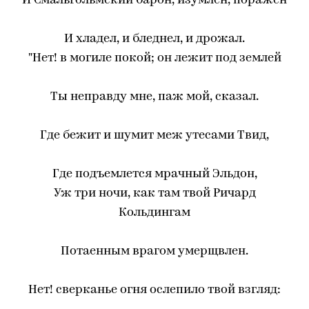
И Смальгольмский барон, изумлен, поражен
И хладел, и бледнел, и дрожал.
"Нет! в могиле покой; он лежит под землей
Ты неправду мне, паж мой, сказал.
Где бежит и шумит меж утесами Твид,
Где подъемлется мрачный Эльдон,
Уж три ночи, как там твой Ричард
Кольдингам
Потаенным врагом умерщвлен.
Нет! сверканье огня ослепило твой взгляд: