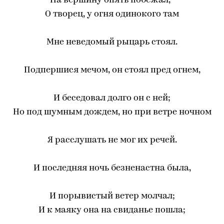
На вершину опять побежал,-
О творец, у огня одинокого там
Мне неведомый рыцарь стоял.
Подпершися мечом, он стоял пред огнем,
И беседовал долго он с ней;
Но под шумным дождем, но при ветре ночном
Я расслушать не мог их речей.
И последняя ночь безненастна была,
И порывистый ветер молчал;
И к маяку она на свиданье пошла;