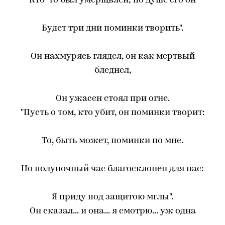
Кто-то был умерщвлен; по душе его он
Будет три дни поминки творить".
Он нахмурясь глядел, он как мертвый
бледнел,
Он ужасен стоял при огне.
"Пусть о том, кто убит, он поминки творит:
То, быть может, поминки по мне.
Но полуночный час благосклонен для нас:
Я приду под защитою мглы".
Он сказал... и она... я смотрю... уж одна