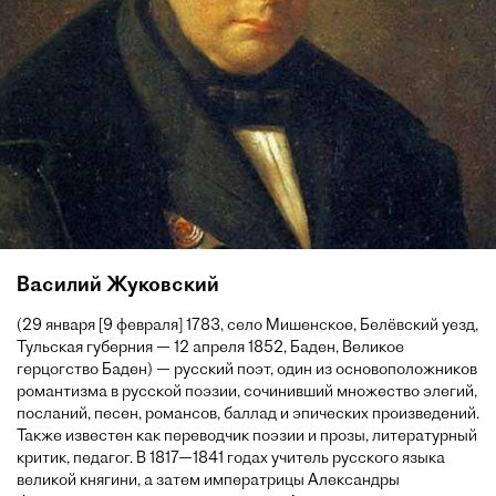
Василий Жуковский
(29 января [9 февраля] 1783, село Мишенское, Белёвский уезд,
Тульская губерния — 12 апреля 1852, Баден, Великое
герцогство Баден) — русский поэт, один из основоположников
романтизма в русской поэзии, сочинивший множество элегий,
посланий, песен, романсов, баллад и эпических произведений.
Также известен как переводчик поэзии и прозы, литературный
критик, педагог. В 1817—1841 годах учитель русского языка
великой княгини, а затем императрицы Александры