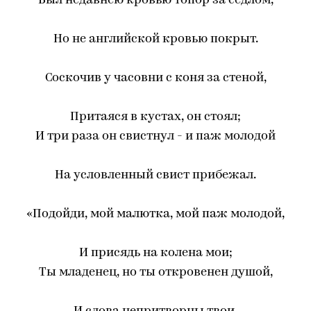
Был недавнею кровью топор за седлом,
Но не английской кровью покрыт.
Соскочив у часовни с коня за стеной,
Притаяся в кустах, он стоял;
И три раза он свистнул - и паж молодой
На условленный свист прибежал.
«Подойди, мой малютка, мой паж молодой,
И присядь на колена мои;
Ты младенец, но ты откровенен душой,