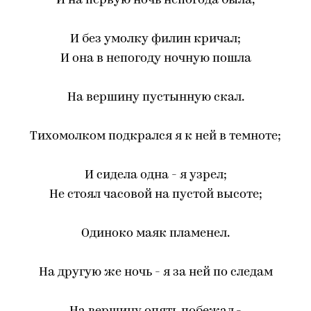
И на первую ночь непогода была,
И без умолку филин кричал;
И она в непогоду ночную пошла
На вершину пустынную скал.
Тихомолком подкрался я к ней в темноте;
И сидела одна - я узрел;
Не стоял часовой на пустой высоте;
Одиноко маяк пламенел.
На другую же ночь - я за ней по следам