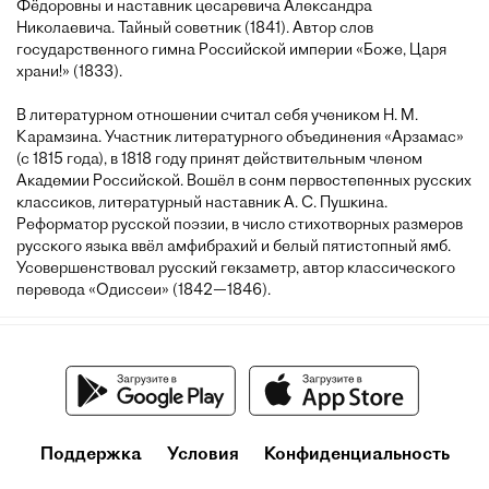
Фёдоровны и наставник цесаревича Александра
Николаевича. Тайный советник (1841). Автор слов
государственного гимна Российской империи «Боже, Царя
храни!» (1833).
В литературном отношении считал себя учеником Н. М.
Карамзина. Участник литературного объединения «Арзамас»
(с 1815 года), в 1818 году принят действительным членом
Академии Российской. Вошёл в сонм первостепенных русских
классиков, литературный наставник А. С. Пушкина.
Реформатор русской поэзии, в число стихотворных размеров
русского языка ввёл амфибрахий и белый пятистопный ямб.
Усовершенствовал русский гекзаметр, автор классического
перевода «Одиссеи» (1842—1846).
Поддержка
Условия
Конфиденциальность