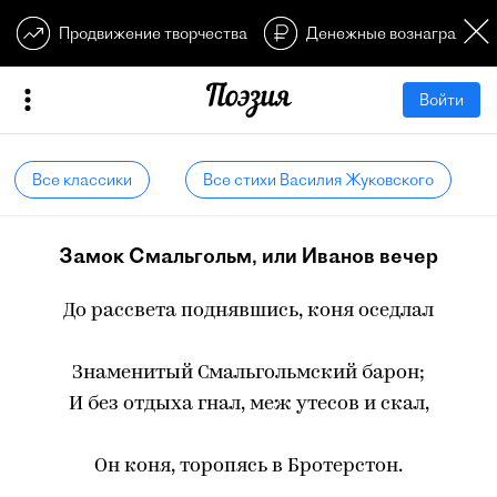
Продвижение творчества
Денежные вознагражден
Войти
Все классики
Все стихи Василия Жуковского
Замок Смальгольм, или Иванов вечер
До рассвета поднявшись, коня оседлал
Знаменитый Смальгольмский барон;
И без отдыха гнал, меж утесов и скал,
Он коня, торопясь в Бротерстон.