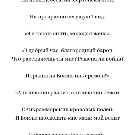
На поля, небеса, на Мертонски леса,
На прозрачно бегущую Твид.
«Я с тобою опять, молодая жена».
«В добрый час, благородный барон.
Что расскажешь ты мне? Решена ли война?
Поразил ли Боклю иль сражен?»
«Англичанин разбит; англичанин бежит
С Анкрамморских кровавых полей;
И Боклю наблюдать мне маяк мой велит