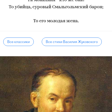
Та монахиня - кто же она?
То убийца, суровый Смальгольмский барон;
То его молодая жена.
Все классики
Все стихи Василия Жуковского