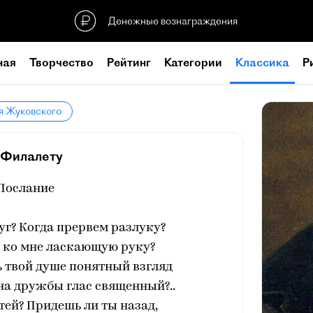
Денежные вознаграждения
ная
Творчество
Рейтинг
Категории
Классика
Р
я Жуковского
 Филалету
Послание
руг? Когда прервем разлуку?
 ко мне ласкающую руку?
ь твой душе понятный взгляд
на дружбы глас священный?..
стей? Придешь ли ты назад,