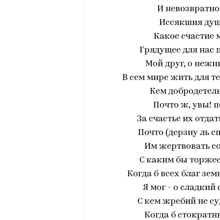
И невозвратно
Иссякшия душ
Какое счастие 
Грядущее для нас 
Мой друг, о нежн
В сем мире жить для т
Кем добродетель
Почто ж, увы! 
За счастье их отда
Почто (дерзну ль с
Им жертвовать со
С каким бы торжес
Когда б всех благ зе
Я мог - о сладкий 
С кем жребий не су
Когда б стократн