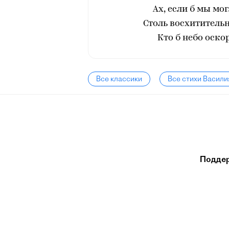
Ах, если б мы мо
Столь восхититель
Кто б небо оско
Все классики
Все стихи Васили
Подде