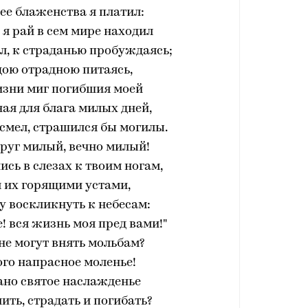
ее блаженства я платил:
, я рай в сем мире находил
ал, к страданью пробуждаясь;
дою отрадною питаясь,
зни миг погибшия моей
ая для блага милых дней,
е смел, страшился бы могилы.
друг милый, вечно милый!
ись в слезах к твоим ногам,
я их горящими устами,
гу воскликнуть к небесам:
е! вся жизнь моя пред вами!"
 не могут внять мольбам?
ого напрасное моленье!
дано святое наслажденье
ить, страдать и погибать?