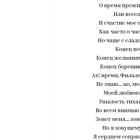
О время прежне
Или весел
И счастие мое 
Как часто о ча
Но чаще с слад
Конец вс
Конец желаниям
Конец борению 
Ах! время, Филал
Не знаю... но, 
Моей любимо
Унылость тихая
Во всем внимаю 
Зовет меня... зов
Но я зовущем
Я сердцем сопряж