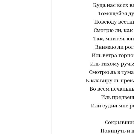
Куда нас всех в
Томящейся ду
Повсюду вестн
Смотрю ли, как 
Так, мнится, ю
Внимаю ли рог
Иль ветра горно
Иль тихому ручь
Смотрю ль в тума
К клавиру ль прек
Во всем печальн
Иль предвещ
Или судил мне р
Сокрывшис
Покинуть и п