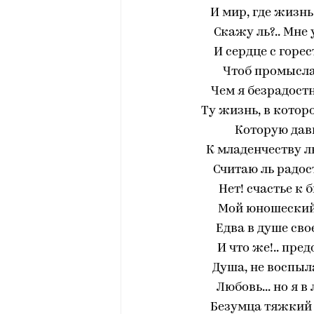
И мир, где жизнь
Скажу ль?.. Мне
И сердце с горе
Чтоб промысла 
Чем я безрадостн
Ту жизнь, в котор
Которую давн
К младенчеству л
Считаю ль радос
Нет! счастье к
Мой юношеский 
Едва в душе сво
И что же!.. пре
Душа, не воспыл
Любовь... но я 
Безумца тяжкий с