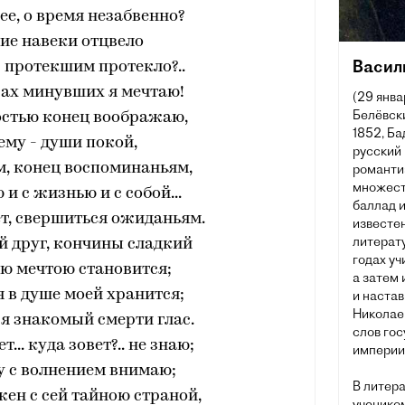
е, о время незабвенно?
ие навеки отцвело
Васил
с протекшим протекло?..
сах минувших я мечтаю!
(29 янва
Белёвски
остью конец воображаю,
1852, Ба
ему - души покой,
русский 
, конец воспоминаньям,
романти
множеств
и с жизнью и с собой...
баллад и
ет, свершиться ожиданьям.
известен
литерату
мой друг, кончины сладкий
годах уч
ю мечтою становится;
а затем
 в душе моей хранится;
и наста
Николаев
я знакомый смерти глас.
слов го
ет... куда зовет?.. не знаю;
империи 
у с волнением внимаю;
В литер
ен с сей тайною страной,
учеником