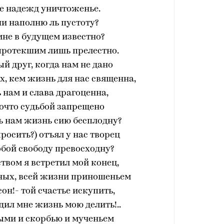
е надежд уничтоженье.
и наполню ль пустоту?
мне в будущем известно?
протекшим лишь прелестно.
ый друг, когда нам не дано
ех, кем жизнь для нас священна,
 нам и слава драгоценна,
почто судьбой запрещено
ть нам жизнь сию бесплодну?
просить?) отъял у нас творец
бой свободу превосходну?
твом я встретил мой конец,
мных, всей жизни приношеньем
сон!- той счастье искупить,
дил мне жизнь мою делить!..
ыми и скорбью и мученьем