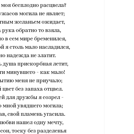
 моя бесплодно расцвела?
 ужасов могила не являет;
стным желаньем ожидает,
рука обратно то взяла,
о в сем мире бременился,
ой я столь мало насладился,
о надежда не златит.
ь душа прискорбная летит,
ти минувшего - как мало!
 бытию меня не приучало;
цвет без запаха отцвел.
ей для дружбы я созрел -
до мной увядшего могила;
ав, свой пламень угасила.
в любви нашел одну мечту,
он, тоску без разделенья