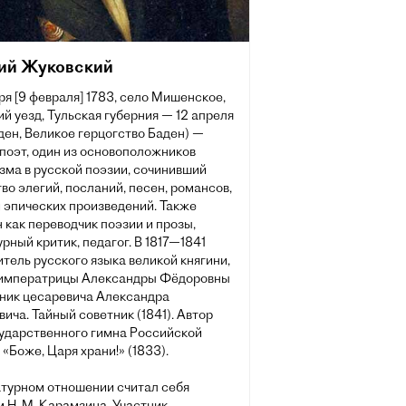
ий Жуковский
ря [9 февраля] 1783, село Мишенское,
й уезд, Тульская губерния — 12 апреля
ден, Великое герцогство Баден) —
поэт, один из основоположников
зма в русской поэзии, сочинивший
о элегий, посланий, песен, романсов,
 эпических произведений. Также
 как переводчик поэзии и прозы,
рный критик, педагог. В 1817—1841
итель русского языка великой княгини,
 императрицы Александры Фёдоровны
вник цесаревича Александра
ича. Тайный советник (1841). Автор
сударственного гимна Российской
«Боже, Царя храни!» (1833).
атурном отношении считал себя
 Н. М. Карамзина. Участник