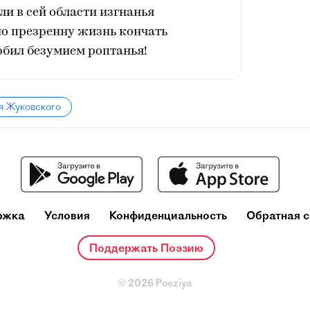
гли в сей области изгнанья
но презренну жизнь кончать
рбил безумием роптанья!
я Жуковского
ржка
Условия
Конфиденциальность
Обратная с
Поддержать Поэзию
© 2026 Poeziya