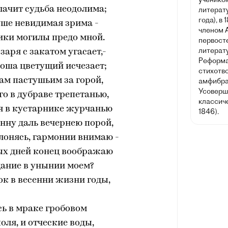
лачит судьба неодолима;
литерату
года), в
ше невидимая зрима -
членом 
ики могилы предо мной.
первост
литерату
заря с закатом угасает,-
Реформат
ноша цветущий исчезает;
стихотв
ам пастушьим за горой,
амфибра
Усоверш
го в дубраве трепетанью,
классич
я в кустарнике журчанью
1846).
нну даль вечернею порой,
лонясь, гармонии внимаю -
ых дней конец воображаю
ание в унынии моем?
ок в весенни жизни годы,
ь в мраке гробовом
оля, и отческие воды,