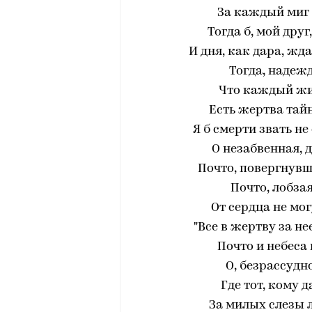
За каждый миг 
Тогда б, мой друг
И дня, как дара, жд
Тогда, надеж
Что каждый жи
Есть жертва тайн
Я б смерти звать н
О незабвенная, 
Почто, повергнувш
Почто, лобза
От сердца не мо
"Все в жертву за не
Почто и небеса
О, безрассудн
Где тот, кому 
За милых слезы л