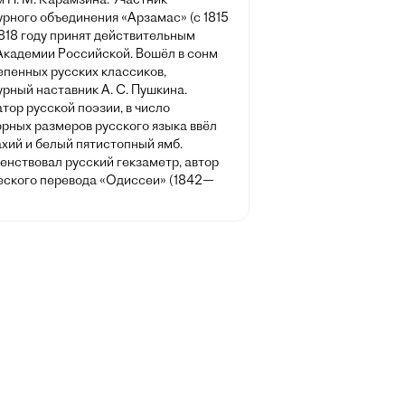
рного объединения «Арзамас» (с 1815
 1818 году принят действительным
Академии Российской. Вошёл в сонм
епенных русских классиков,
рный наставник А. С. Пушкина.
ор русской поэзии, в число
орных размеров русского языка ввёл
хий и белый пятистопный ямб.
енствовал русский гекзаметр, автор
еского перевода «Одиссеи» (1842—