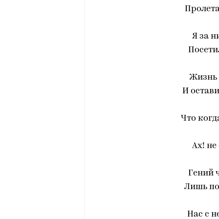
Пролета
Я за н
Посети
Жизнь 
И остави
Что когд
Ах! не
Гений 
Лишь по
Нас с н