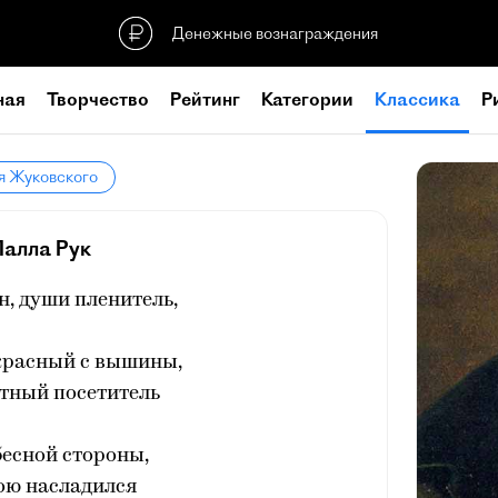
Денежные вознаграждения
ная
Творчество
Рейтинг
Категории
Классика
Р
я Жуковского
Лалла Рук
, души пленитель,
красный с вышины,
тный посетитель
есной стороны,
ою насладился