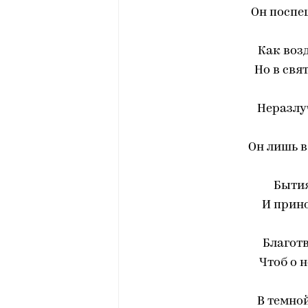
Он поспеш
Как воз
Но в свя
Неразлуч
Он лишь в
Бытия
И прино
Благот
Чтоб о 
В темной