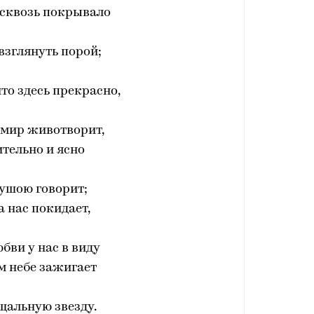
 сквозь покрывало
 взглянуть порой;
что здесь прекрасно,
 мир животворит,
тельно и ясно
душою говорит;
а нас покидает,
юбви у нас в виду
м небе зажигает
щальную звезду.