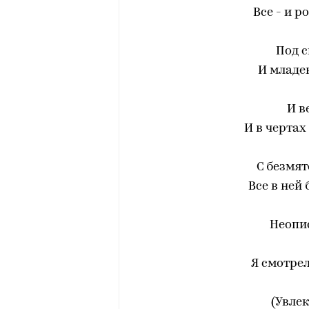
Все - и 
Под с
И младе
И в
И в чертах
С безмя
Все в ней
Неопи
Я смотрел
(Увлек