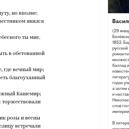
уту, но вполне:
Васил
вестником явился
(29 янва
Белёвски
ебесного ты мне.
1852, Ба
русский 
ыть в обетованной
романти
множеств
баллад и
е, где вечный мир;
известен
литерату
реть благоуханный
годах уч
а затем
ежный Кашемир;
и наста
Николаев
: торжествовали
слов го
империи 
ик розы и весны
В литер
елицу встречали
учеником