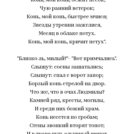
"Конь, мой конь, бежит песок;
Чую ранний ветерок;
Конь, мой конь, быстрее мчися;
Звезды утренни зажглися,
Месяц в облаке потух.
Конь, мой конь, кричит петух".
"Близко ль, милый?"- "Вот примчались".
Слышут: сосны зашатались;
Слышут: спал с ворот запор;
Борзый конь стрелой на двор.
Что же, что в очах Людмилы?
Камней ряд, кресты, могилы,
И среди них божий храм.
Конь несется по гробам;
Стены звонкий вторят топот;