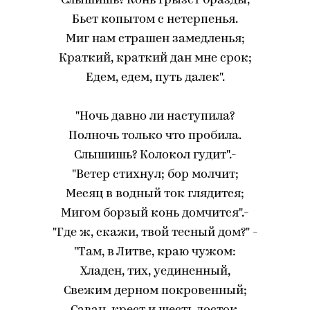
Слышишь? Конь грызет бразды,
Бьет копытом с нетерпенья.
Миг нам страшен замедленья;
Краткий, краткий дан мне срок;
Едем, едем, путь далек".
"Ночь давно ли наступила?
Полночь только что пробила.
Слышишь? Колокол гудит".-
"Ветер стихнул; бор молчит;
Месяц в водный ток глядится;
Мигом борзый конь домчится".-
"Где ж, скажи, твой тесный дом?" -
"Там, в Литве, краю чужом:
Хладен, тих, уединенный,
Свежим дерном покровенный;