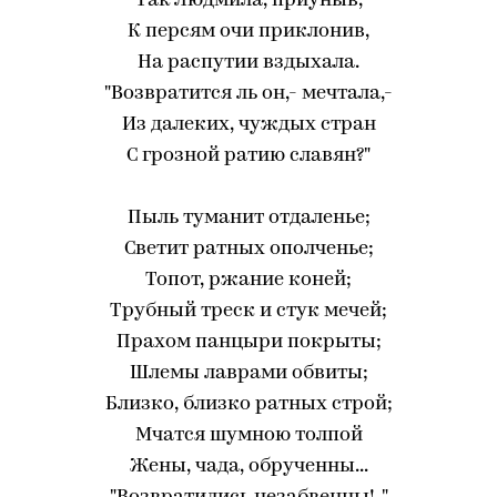
Так Людмила, приуныв,
К персям очи приклонив,
На распутии вздыхала.
"Возвратится ль он,- мечтала,-
Из далеких, чуждых стран
С грозной ратию славян?"
Пыль туманит отдаленье;
Светит ратных ополченье;
Топот, ржание коней;
Трубный треск и стук мечей;
Прахом панцыри покрыты;
Шлемы лаврами обвиты;
Близко, близко ратных строй;
Мчатся шумною толпой
Жены, чада, обрученны...