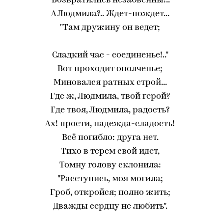
"Возвратились незабвенны!.."
А Людмила?.. Ждет-пождет...
"Там дружину он ведет;
Сладкий час - соединенье!.."
Вот проходит ополченье;
Миновался ратных строй...
Где ж, Людмила, твой герой?
Где твоя, Людмила, радость?
Ах! прости, надежда-сладость!
Всё погибло: друга нет.
Тихо в терем свой идет,
Томну голову склонила:
"Расступись, моя могила;
Гроб, откройся; полно жить;
Дважды сердцу не любить".