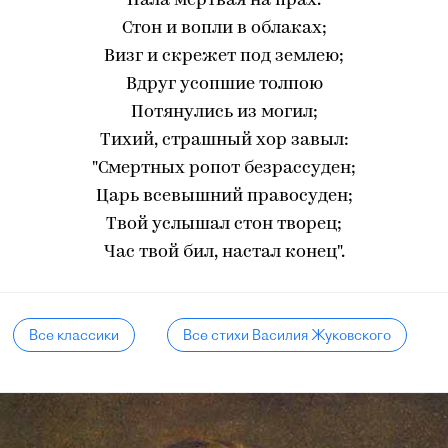
Пала мертвая на прах.
Стон и вопли в облаках;
Визг и скрежет под землею;
Вдруг усопшие толпою
Потянулись из могил;
Тихий, страшный хор завыл:
"Смертных ропот безрассуден;
Царь всевышний правосуден;
Твой услышал стон творец;
Час твой бил, настал конец".
Все классики
Все стихи Василия Жуковского