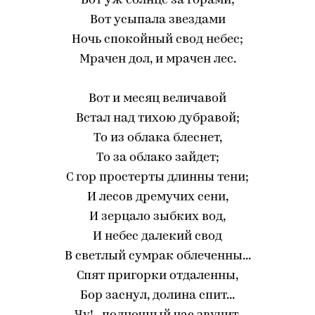
Вот уж солнце за горами;
Вот усыпала звездами
Ночь спокойный свод небес;
Мрачен дол, и мрачен лес.
Вот и месяц величавой
Встал над тихою дубравой;
То из облака блеснет,
То за облако зайдет;
С гор простерты длинны тени;
И лесов дремучих сени,
И зерцало зыбких вод,
И небес далекий свод
В светлый сумрак облеченны...
Спят пригорки отдаленны,
Бор заснул, долина спит...