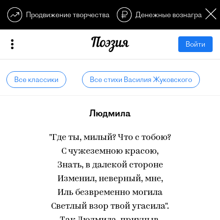
Продвижение творчества
Денежные вознагражден
Войти
Все классики
Все стихи Василия Жуковского
Людмила
"Где ты, милый? Что с тобою?
С чужеземною красою,
Знать, в далекой стороне
Изменил, неверный, мне,
Иль безвременно могила
Светлый взор твой угасила".