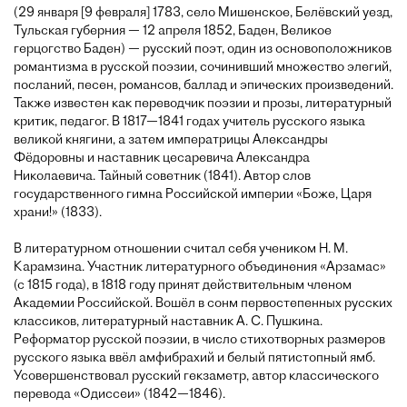
(29 января [9 февраля] 1783, село Мишенское, Белёвский уезд,
Тульская губерния — 12 апреля 1852, Баден, Великое
герцогство Баден) — русский поэт, один из основоположников
романтизма в русской поэзии, сочинивший множество элегий,
посланий, песен, романсов, баллад и эпических произведений.
Также известен как переводчик поэзии и прозы, литературный
критик, педагог. В 1817—1841 годах учитель русского языка
великой княгини, а затем императрицы Александры
Фёдоровны и наставник цесаревича Александра
Николаевича. Тайный советник (1841). Автор слов
государственного гимна Российской империи «Боже, Царя
храни!» (1833).
В литературном отношении считал себя учеником Н. М.
Карамзина. Участник литературного объединения «Арзамас»
(с 1815 года), в 1818 году принят действительным членом
Академии Российской. Вошёл в сонм первостепенных русских
классиков, литературный наставник А. С. Пушкина.
Реформатор русской поэзии, в число стихотворных размеров
русского языка ввёл амфибрахий и белый пятистопный ямб.
Усовершенствовал русский гекзаметр, автор классического
перевода «Одиссеи» (1842—1846).