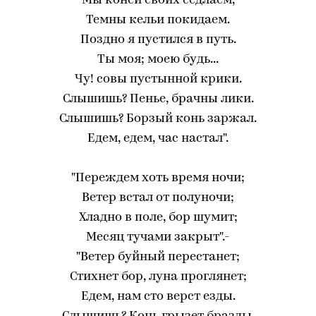
Мы коней своих седлаем,
Темны кельи покидаем.
Поздно я пустился в путь.
Ты моя; моею будь...
Чу! совы пустынной крики.
Слышишь? Пенье, брачны лики.
Слышишь? Борзый конь заржал.
Едем, едем, час настал".
"Переждем хоть время ночи;
Ветер встал от полуночи;
Хладно в поле, бор шумит;
Месяц тучами закрыт".-
"Ветер буйный перестанет;
Стихнет бор, луна проглянет;
Едем, нам сто верст езды.