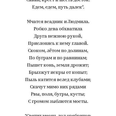
Саван, крест и шесть досток.
Едем, едем, путь далек".
Мчатся всадник и Людмила.
Робко дева обхватила
Друга нежною рукой,
Прислонясь к нему главой.
Скоком, лётом по долинам,
По буграм и по равнинам;
Пышет конь, земля дрожит;
Брызжут искры от копыт;
Пыль катится вслед клубами;
Скачут мимо них рядами
Рвы, поля, бугры, кусты;
С громом зыблются мосты.