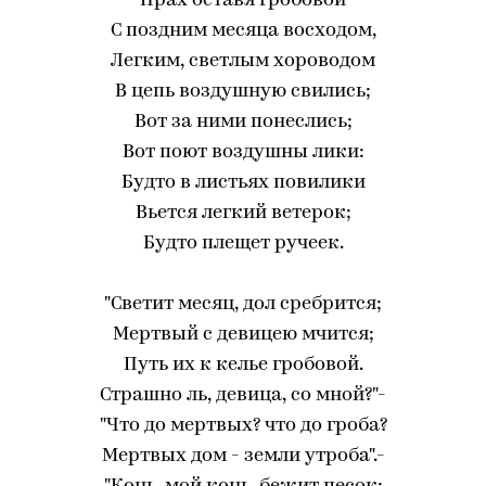
Прах оставя гробовой
С поздним месяца восходом,
Легким, светлым хороводом
В цепь воздушную свились;
Вот за ними понеслись;
Вот поют воздушны лики:
Будто в листьях повилики
Вьется легкий ветерок;
Будто плещет ручеек.
"Светит месяц, дол сребрится;
Мертвый с девицею мчится;
Путь их к келье гробовой.
Страшно ль, девица, со мной?"-
"Что до мертвых? что до гроба?
Мертвых дом - земли утроба".-