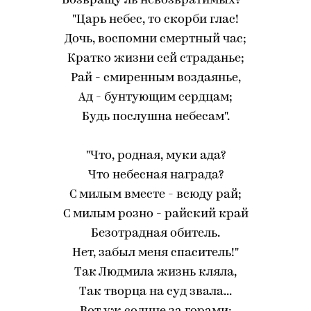
Возвращу ль невозвратимых?"-
"Царь небес, то скорби глас!
Дочь, воспомни смертный час;
Кратко жизни сей страданье;
Рай - смиренным воздаянье,
Ад - бунтующим сердцам;
Будь послушна небесам".
"Что, родная, муки ада?
Что небесная награда?
С милым вместе - всюду рай;
С милым розно - райский край
Безотрадная обитель.
Нет, забыл меня спаситель!"
Так Людмила жизнь кляла,
Так творца на суд звала...