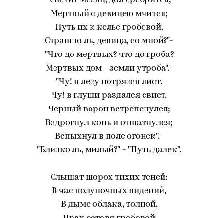
"Светит месяц, дол сребрится;
Мертвый с девицею мчится;
Путь их к келье гробовой.
Страшно ль, девица, со мной?"-
"Что до мертвых? что до гроба?
Мертвых дом - земли утроба".-
"Чу! в лесу потрясся лист.
Чу! в глуши раздался свист.
Черный ворон встрепенулся;
Вздрогнул конь и отшатнулся;
Вспыхнул в поле огонек".-
"Близко ль, милый?" - "Путь далек".
Слышат шорох тихих теней:
В час полуночных видений,
В дыме облака, толпой,