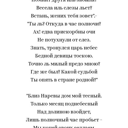
Помнит друга иль забыла?
Весела иль слезы льет?
Встань, жених тебя зовет".-
"Ты ль? Откуда в час полночи?
Ах! едва прискорбны очи
Не потухнули от слез.
Знать, тронулся царь небес
Бедной девицы тоскою.
Точно ль милый предо мною?
Где же был? Какой судьбой
Ты опять в стране родной?"
"Близ Наревы дом мой тесный.
Только месяц поднебесный
Над долиною взойдет,
Лишь полночный час пробьет -