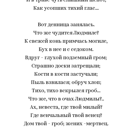
И в траве чуть слышный шепот,
Как усопших тихий глас...
Вот денница занялась.
Что же чудится Людмиле?
К свежей конь примчась могиле,
Бух в нее и с седоком.
Вдруг - глухой подземный гром;
Страшно доски затрещали;
Кости в кости застучали;
Пыль взвилася; обруч хлоп;
Тихо, тихо вскрылся гроб...
Что же, что в очах Людмилы?..
Ах, невеста, где твой милый?
Где венчальный твой венец?
Дом твой - гроб; жених -мертвец.